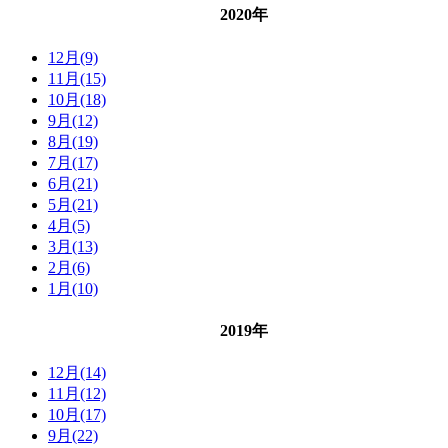
2020年
12月(9)
11月(15)
10月(18)
9月(12)
8月(19)
7月(17)
6月(21)
5月(21)
4月(5)
3月(13)
2月(6)
1月(10)
2019年
12月(14)
11月(12)
10月(17)
9月(22)