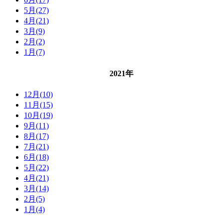
5月(27)
4月(21)
3月(9)
2月(2)
1月(7)
2021年
12月(10)
11月(15)
10月(19)
9月(11)
8月(17)
7月(21)
6月(18)
5月(22)
4月(21)
3月(14)
2月(5)
1月(4)