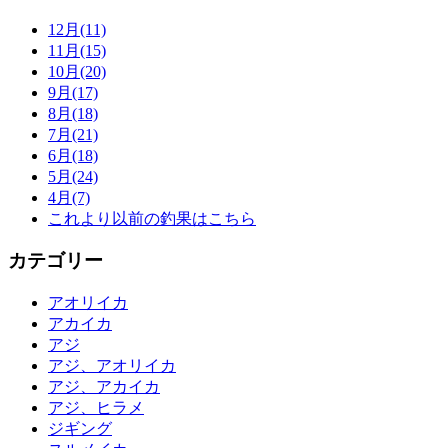
12月(11)
11月(15)
10月(20)
9月(17)
8月(18)
7月(21)
6月(18)
5月(24)
4月(7)
これより以前の釣果はこちら
カテゴリー
アオリイカ
アカイカ
アジ
アジ、アオリイカ
アジ、アカイカ
アジ、ヒラメ
ジギング