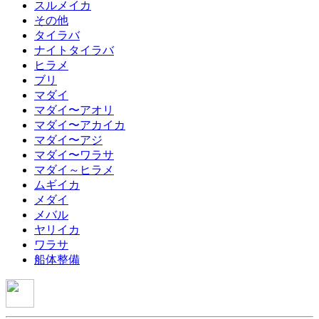
スルメイカ
その他
タイラバ
ナイトタイラバ
ヒラメ
ブリ
マダイ
マダイ〜アオリ
マダイ〜アカイカ
マダイ〜アジ
マダイ〜ワラサ
マダイ～ヒラメ
ムギイカ
メダイ
メバル
ヤリイカ
ワラサ
船体整備