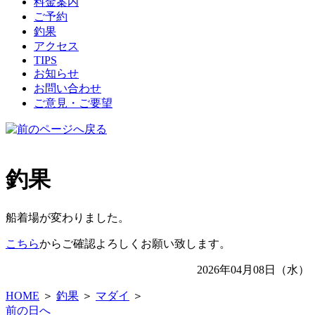
料金案内
ご予約
釣果
アクセス
TIPS
お知らせ
お問い合わせ
ご意見・ご要望
釣果
船着場が変わりました。
こちら
からご確認よろしくお願い致します。
2026年04月08日（水）
HOME
＞
釣果
＞
マダイ
＞
前の日へ