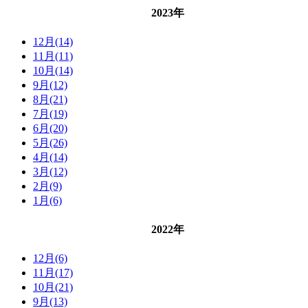
2023年
12月(14)
11月(11)
10月(14)
9月(12)
8月(21)
7月(19)
6月(20)
5月(26)
4月(14)
3月(12)
2月(9)
1月(6)
2022年
12月(6)
11月(17)
10月(21)
9月(13)