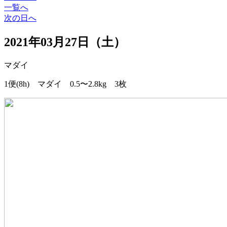
一覧へ
次の日へ
2021年03月27日（土）
マダイ
1便(8h) マダイ 0.5〜2.8kg 3枚