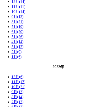
12月(14)
11月(11)
10月(14)
9月(12)
8月(21)
7月(19)
6月(20)
5月(26)
4月(14)
3月(12)
2月(9)
1月(6)
2022年
12月(6)
11月(17)
10月(21)
9月(13)
8月(14)
7月(17)
6月(17)