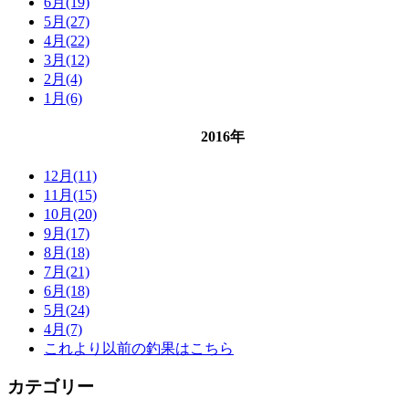
6月(19)
5月(27)
4月(22)
3月(12)
2月(4)
1月(6)
2016年
12月(11)
11月(15)
10月(20)
9月(17)
8月(18)
7月(21)
6月(18)
5月(24)
4月(7)
これより以前の釣果はこちら
カテゴリー