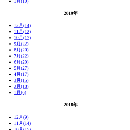
1月(10)
2019年
12月(14)
11月(12)
10月(17)
9月(22)
8月(20)
7月(22)
6月(20)
5月(27)
4月(17)
3月(15)
2月(10)
1月(6)
2018年
12月(9)
11月(14)
10月(15)