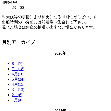
4便(夜中)
23：00
※天候等の事情により変更になる可能性がございます。
出船時間の15分前には船着場へ集合して下さい。
遅れた場合は釣座の抽選が出来ない場合があります。
月別アーカイブ
2026年
8月(7)
7月(18)
6月(16)
5月(24)
4月(15)
3月(13)
2月(6)
1月(4)
2025年