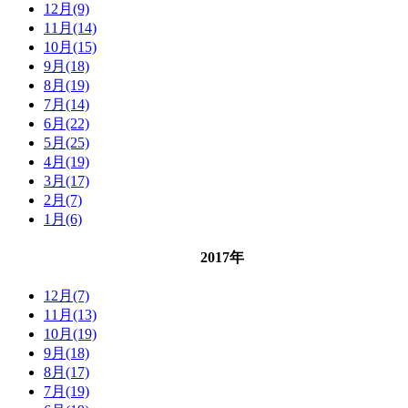
12月(9)
11月(14)
10月(15)
9月(18)
8月(19)
7月(14)
6月(22)
5月(25)
4月(19)
3月(17)
2月(7)
1月(6)
2017年
12月(7)
11月(13)
10月(19)
9月(18)
8月(17)
7月(19)