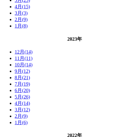
5月(25)
4月(15)
3月(3)
2月(9)
1月(8)
2023年
12月(14)
11月(11)
10月(14)
9月(12)
8月(21)
7月(19)
6月(20)
5月(26)
4月(14)
3月(12)
2月(9)
1月(6)
2022年