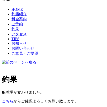
HOME
釣船紹介
料金案内
ご予約
釣果
アクセス
TIPS
お知らせ
お問い合わせ
ご意見・ご要望
釣果
船着場が変わりました。
こちら
からご確認よろしくお願い致します。