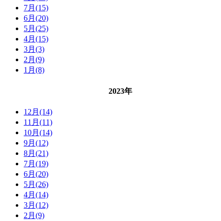
7月(15)
6月(20)
5月(25)
4月(15)
3月(3)
2月(9)
1月(8)
2023年
12月(14)
11月(11)
10月(14)
9月(12)
8月(21)
7月(19)
6月(20)
5月(26)
4月(14)
3月(12)
2月(9)