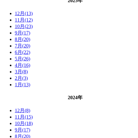
2025年
12月(13)
11月(12)
10月(23)
9月(17)
8月(20)
7月(20)
6月(22)
5月(26)
4月(16)
3月(8)
2月(3)
1月(13)
2024年
12月(8)
11月(15)
10月(18)
9月(17)
8月(20)