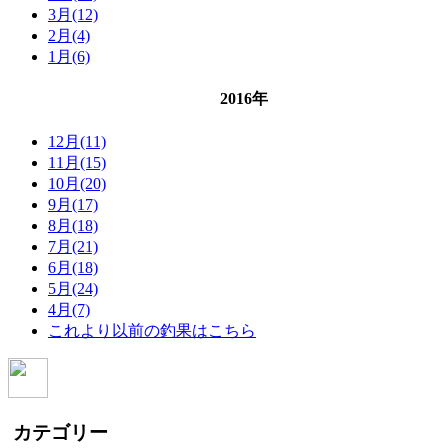
3月(12)
2月(4)
1月(6)
2016年
12月(11)
11月(15)
10月(20)
9月(17)
8月(18)
7月(21)
6月(18)
5月(24)
4月(7)
これより以前の釣果はこちら
カテゴリー