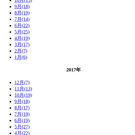
10月(15)
9月(18)
8月(19)
7月(14)
6月(22)
5月(25)
4月(19)
3月(17)
2月(7)
1月(6)
2017年
12月(7)
11月(13)
10月(19)
9月(18)
8月(17)
7月(19)
6月(19)
5月(27)
4月(22)