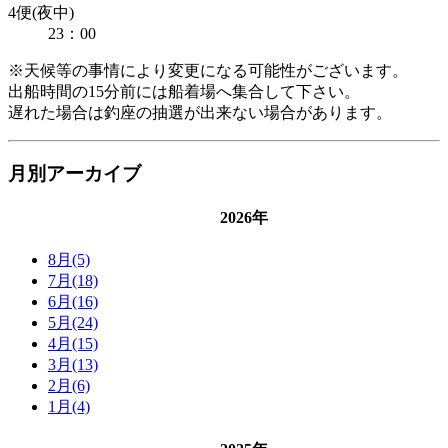
4便(夜中)
23：00
※天候等の事情により変更になる可能性がございます。
出船時間の15分前には船着場へ集合して下さい。
遅れた場合は釣座の抽選が出来ない場合があります。
月別アーカイブ
2026年
8月(5)
7月(18)
6月(16)
5月(24)
4月(15)
3月(13)
2月(6)
1月(4)