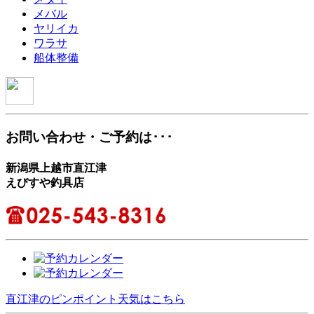
メバル
ヤリイカ
ワラサ
船体整備
お問い合わせ・ご予約は･･･
新潟県上越市直江津
えびすや釣具店
直江津のピンポイント天気はこちら