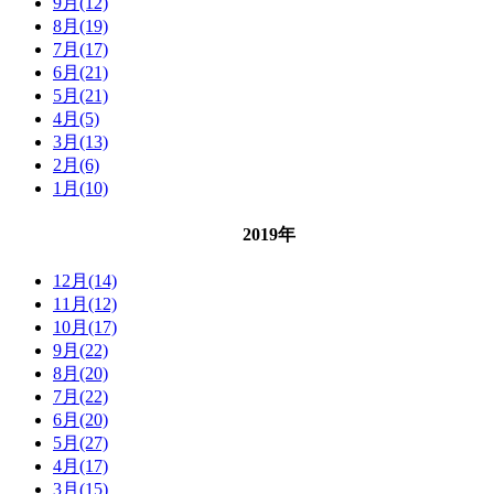
9月(12)
8月(19)
7月(17)
6月(21)
5月(21)
4月(5)
3月(13)
2月(6)
1月(10)
2019年
12月(14)
11月(12)
10月(17)
9月(22)
8月(20)
7月(22)
6月(20)
5月(27)
4月(17)
3月(15)