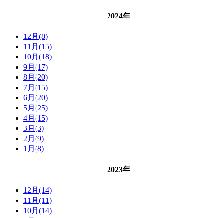
2024年
12月(8)
11月(15)
10月(18)
9月(17)
8月(20)
7月(15)
6月(20)
5月(25)
4月(15)
3月(3)
2月(9)
1月(8)
2023年
12月(14)
11月(11)
10月(14)