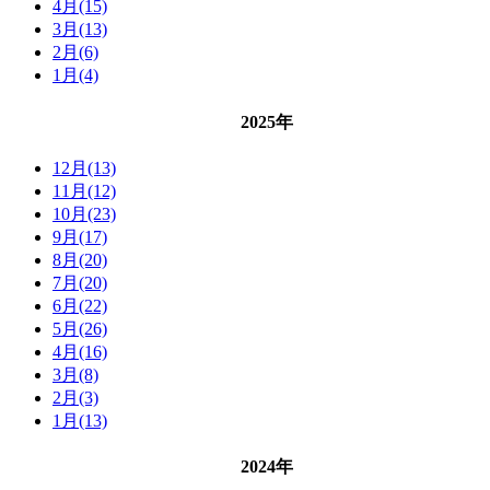
4月(15)
3月(13)
2月(6)
1月(4)
2025年
12月(13)
11月(12)
10月(23)
9月(17)
8月(20)
7月(20)
6月(22)
5月(26)
4月(16)
3月(8)
2月(3)
1月(13)
2024年