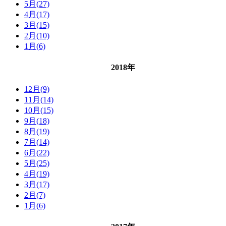
5月(27)
4月(17)
3月(15)
2月(10)
1月(6)
2018年
12月(9)
11月(14)
10月(15)
9月(18)
8月(19)
7月(14)
6月(22)
5月(25)
4月(19)
3月(17)
2月(7)
1月(6)