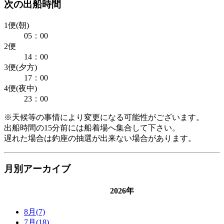
次の出船時間
1便(朝)
05：00
2便
14：00
3便(夕方)
17：00
4便(夜中)
23：00
※天候等の事情により変更になる可能性がございます。
出船時間の15分前には船着場へ集合して下さい。
遅れた場合は釣座の抽選が出来ない場合があります。
月別アーカイブ
2026年
8月(7)
7月(18)