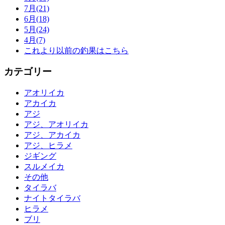
7月(21)
6月(18)
5月(24)
4月(7)
これより以前の釣果はこちら
カテゴリー
アオリイカ
アカイカ
アジ
アジ、アオリイカ
アジ、アカイカ
アジ、ヒラメ
ジギング
スルメイカ
その他
タイラバ
ナイトタイラバ
ヒラメ
ブリ