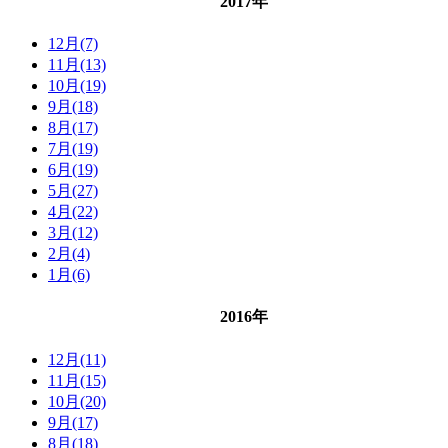
2017年
12月(7)
11月(13)
10月(19)
9月(18)
8月(17)
7月(19)
6月(19)
5月(27)
4月(22)
3月(12)
2月(4)
1月(6)
2016年
12月(11)
11月(15)
10月(20)
9月(17)
8月(18)