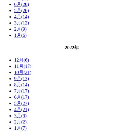
6月(20)
5月(26)
4月(14)
3月(12)
2月(9)
1月(6)
2022年
12月(6)
11月(17)
10月(21)
9月(13)
8月(14)
7月(17)
6月(17)
5月(27)
4月(21)
3月(9)
2月(2)
1月(7)