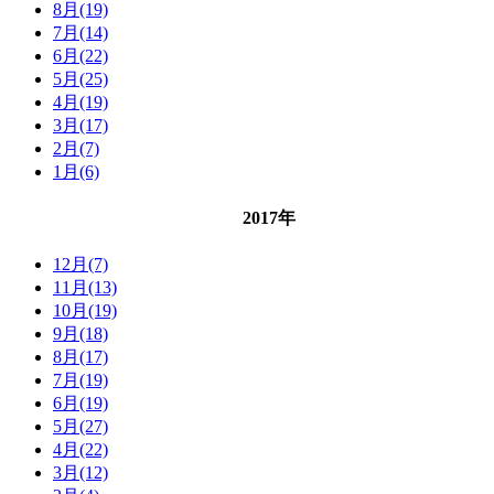
8月(19)
7月(14)
6月(22)
5月(25)
4月(19)
3月(17)
2月(7)
1月(6)
2017年
12月(7)
11月(13)
10月(19)
9月(18)
8月(17)
7月(19)
6月(19)
5月(27)
4月(22)
3月(12)