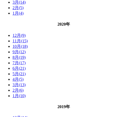
3月(14)
2月(5)
1月(4)
2020年
12月(9)
11月(15)
10月(18)
9月(12)
8月(19)
7月(17)
6月(21)
5月(21)
4月(5)
3月(13)
2月(6)
1月(10)
2019年