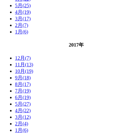
5月(25)
4月(19)
3月(17)
2月(7)
1月(6)
2017年
12月(7)
11月(13)
10月(19)
9月(18)
8月(17)
7月(19)
6月(19)
5月(27)
4月(22)
3月(12)
2月(4)
1月(6)