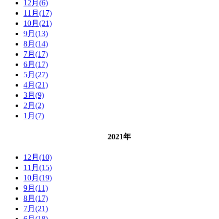
12月(6)
11月(17)
10月(21)
9月(13)
8月(14)
7月(17)
6月(17)
5月(27)
4月(21)
3月(9)
2月(2)
1月(7)
2021年
12月(10)
11月(15)
10月(19)
9月(11)
8月(17)
7月(21)
6月(18)