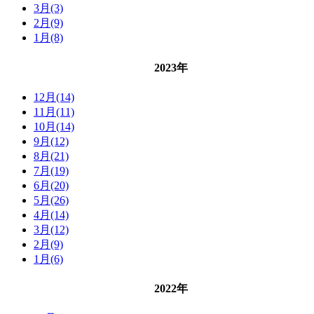
3月(3)
2月(9)
1月(8)
2023年
12月(14)
11月(11)
10月(14)
9月(12)
8月(21)
7月(19)
6月(20)
5月(26)
4月(14)
3月(12)
2月(9)
1月(6)
2022年