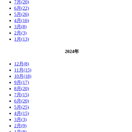
7月(20)
6月(22)
5月(26)
4月(16)
3月(8)
2月(3)
1月(13)
2024年
12月(8)
11月(15)
10月(18)
9月(17)
8月(20)
7月(15)
6月(20)
5月(25)
4月(15)
3月(3)
2月(9)
1月(8)