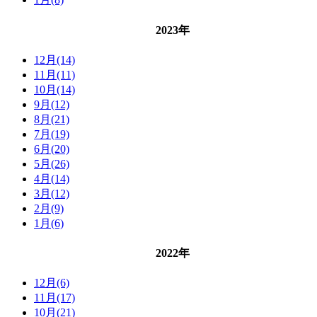
2023年
12月(14)
11月(11)
10月(14)
9月(12)
8月(21)
7月(19)
6月(20)
5月(26)
4月(14)
3月(12)
2月(9)
1月(6)
2022年
12月(6)
11月(17)
10月(21)