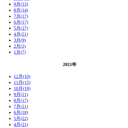
9月(13)
8月(14)
7月(17)
6月(17)
5月(27)
4月(21)
3月(9)
2月(2)
1月(7)
2021年
12月(10)
11月(15)
10月(19)
9月(11)
8月(17)
7月(21)
6月(18)
5月(22)
4月(21)