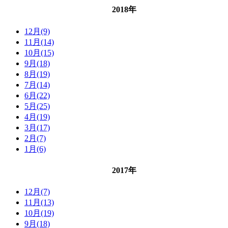
2018年
12月(9)
11月(14)
10月(15)
9月(18)
8月(19)
7月(14)
6月(22)
5月(25)
4月(19)
3月(17)
2月(7)
1月(6)
2017年
12月(7)
11月(13)
10月(19)
9月(18)