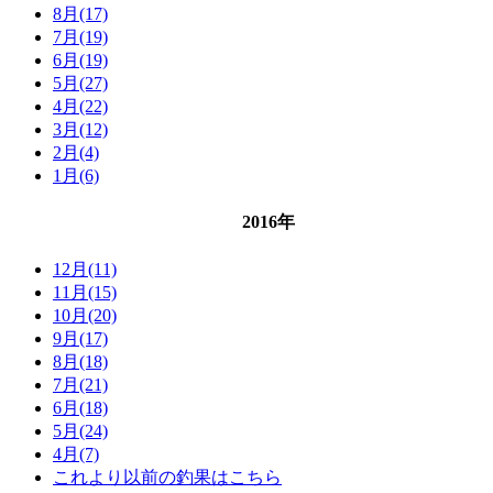
8月(17)
7月(19)
6月(19)
5月(27)
4月(22)
3月(12)
2月(4)
1月(6)
2016年
12月(11)
11月(15)
10月(20)
9月(17)
8月(18)
7月(21)
6月(18)
5月(24)
4月(7)
これより以前の釣果はこちら