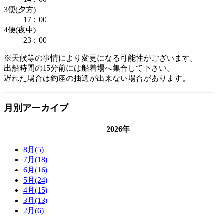
3便(夕方)
17：00
4便(夜中)
23：00
※天候等の事情により変更になる可能性がございます。
出船時間の15分前には船着場へ集合して下さい。
遅れた場合は釣座の抽選が出来ない場合があります。
月別アーカイブ
2026年
8月(5)
7月(18)
6月(16)
5月(24)
4月(15)
3月(13)
2月(6)