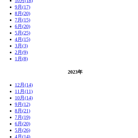
10月(18)
9月(17)
8月(20)
7月(15)
6月(20)
5月(25)
4月(15)
3月(3)
2月(9)
1月(8)
2023年
12月(14)
11月(11)
10月(14)
9月(12)
8月(21)
7月(19)
6月(20)
5月(26)
4月(14)