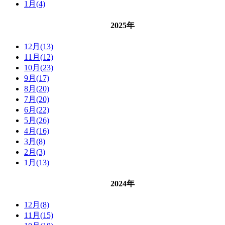
1月(4)
2025年
12月(13)
11月(12)
10月(23)
9月(17)
8月(20)
7月(20)
6月(22)
5月(26)
4月(16)
3月(8)
2月(3)
1月(13)
2024年
12月(8)
11月(15)