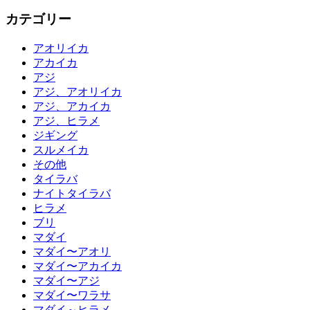
カテゴリー
アオリイカ
アカイカ
アジ
アジ、アオリイカ
アジ、アカイカ
アジ、ヒラメ
ジギング
スルメイカ
その他
タイラバ
ナイトタイラバ
ヒラメ
ブリ
マダイ
マダイ〜アオリ
マダイ〜アカイカ
マダイ〜アジ
マダイ〜ワラサ
マダイ～ヒラメ