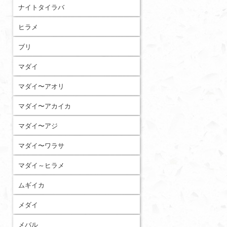
ナイトタイラバ
ヒラメ
ブリ
マダイ
マダイ〜アオリ
マダイ〜アカイカ
マダイ〜アジ
マダイ〜ワラサ
マダイ～ヒラメ
ムギイカ
メダイ
メバル