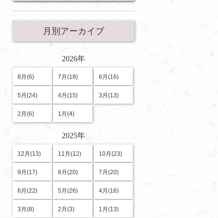
月別アーカイブ
2026年
8月(6)
7月(18)
6月(16)
5月(24)
4月(15)
3月(13)
2月(6)
1月(4)
2025年
12月(13)
11月(12)
10月(23)
9月(17)
8月(20)
7月(20)
6月(22)
5月(26)
4月(16)
3月(8)
2月(3)
1月(13)