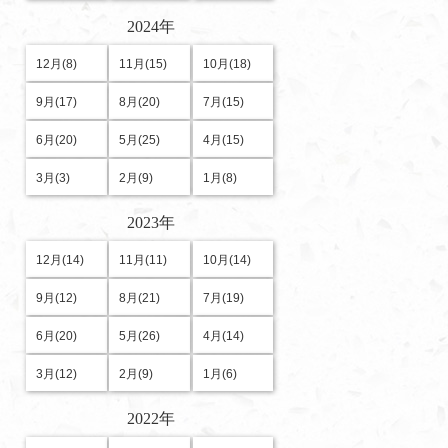
2024年
12月(8)
11月(15)
10月(18)
9月(17)
8月(20)
7月(15)
6月(20)
5月(25)
4月(15)
3月(3)
2月(9)
1月(8)
2023年
12月(14)
11月(11)
10月(14)
9月(12)
8月(21)
7月(19)
6月(20)
5月(26)
4月(14)
3月(12)
2月(9)
1月(6)
2022年