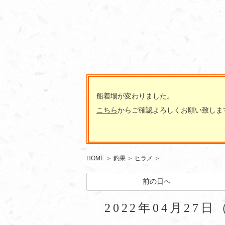
HOME
釣船紹
船着場が変わりました。
こちら
からご確認よろしくお願い致しま
HOME
＞
釣果
＞
ヒラメ
＞
前の日へ
2022年04月27