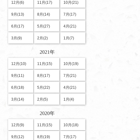
12月(6)
11月(17)
10月(21)
9月(13)
8月(14)
7月(17)
6月(17)
5月(27)
4月(21)
3月(9)
2月(2)
1月(7)
2021年
12月(10)
11月(15)
10月(19)
9月(11)
8月(17)
7月(21)
6月(18)
5月(22)
4月(21)
3月(14)
2月(5)
1月(4)
2020年
12月(9)
11月(15)
10月(18)
9月(12)
8月(19)
7月(17)