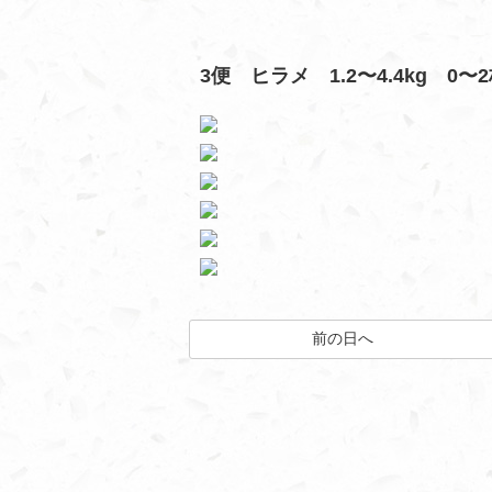
3便 ヒラメ 1.2〜4.4kg 0〜
前の日へ