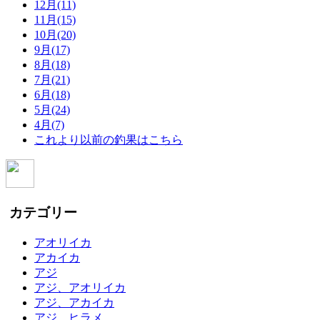
12月(11)
11月(15)
10月(20)
9月(17)
8月(18)
7月(21)
6月(18)
5月(24)
4月(7)
これより以前の釣果はこちら
カテゴリー
アオリイカ
アカイカ
アジ
アジ、アオリイカ
アジ、アカイカ
アジ、ヒラメ