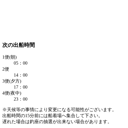
次の出船時間
1便(朝)
05：00
2便
14：00
3便(夕方)
17：00
4便(夜中)
23：00
※天候等の事情により変更になる可能性がございます。
出船時間の15分前には船着場へ集合して下さい。
遅れた場合は釣座の抽選が出来ない場合があります。