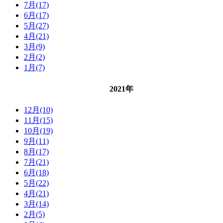
7月(17)
6月(17)
5月(27)
4月(21)
3月(9)
2月(2)
1月(7)
2021年
12月(10)
11月(15)
10月(19)
9月(11)
8月(17)
7月(21)
6月(18)
5月(22)
4月(21)
3月(14)
2月(5)