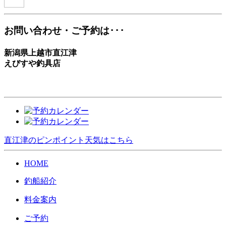
お問い合わせ・ご予約は･･･
新潟県上越市直江津
えびすや釣具店
直江津のピンポイント天気はこちら
HOME
釣船紹介
料金案内
ご予約