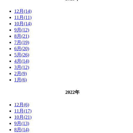
12月(14)
11月(11)
10月(14)
9月(12)
8月(21)
7月(19)
6月(20)
5月(26)
4月(14)
3月(12)
2月(9)
1月(6)
2022年
12月(6)
11月(17)
10月(21)
9月(13)
8月(14)