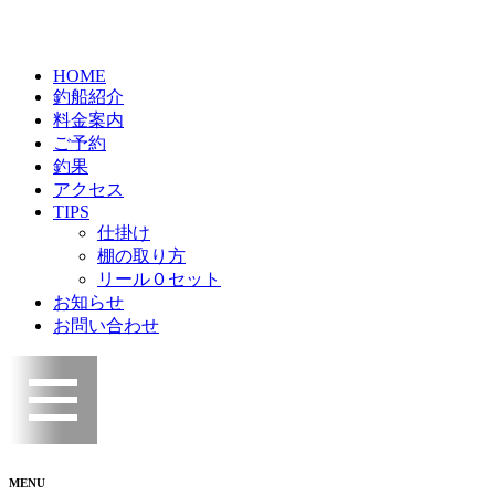
HOME
釣船紹介
料金案内
ご予約
釣果
アクセス
TIPS
仕掛け
棚の取り方
リール０セット
お知らせ
お問い合わせ
MENU