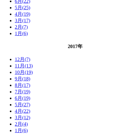
6月(22)
5月(25)
4月(19)
3月(17)
2月(7)
1月(6)
2017年
12月(7)
11月(13)
10月(19)
9月(18)
8月(17)
7月(19)
6月(19)
5月(27)
4月(22)
3月(12)
2月(4)
1月(6)