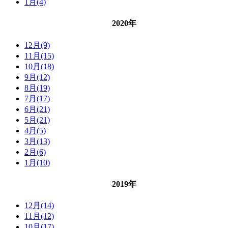
1月(4)
2020年
12月(9)
11月(15)
10月(18)
9月(12)
8月(19)
7月(17)
6月(21)
5月(21)
4月(5)
3月(13)
2月(6)
1月(10)
2019年
12月(14)
11月(12)
10月(17)