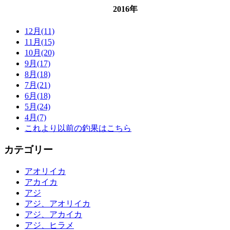
2016年
12月(11)
11月(15)
10月(20)
9月(17)
8月(18)
7月(21)
6月(18)
5月(24)
4月(7)
これより以前の釣果はこちら
カテゴリー
アオリイカ
アカイカ
アジ
アジ、アオリイカ
アジ、アカイカ
アジ、ヒラメ