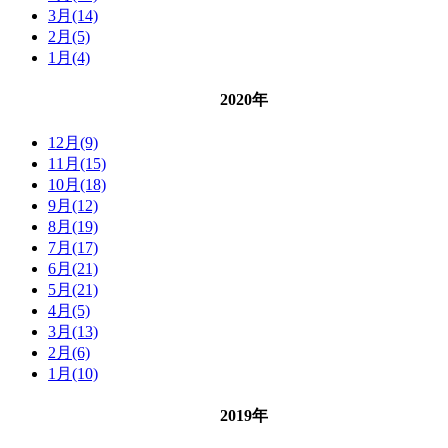
3月(14)
2月(5)
1月(4)
2020年
12月(9)
11月(15)
10月(18)
9月(12)
8月(19)
7月(17)
6月(21)
5月(21)
4月(5)
3月(13)
2月(6)
1月(10)
2019年