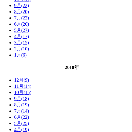
9月(22)
8月(20)
7月(22)
6月(20)
5月(27)
4月(17)
3月(15)
2月(10)
1月(6)
2018年
12月(9)
11月(14)
10月(15)
9月(18)
8月(19)
7月(14)
6月(22)
5月(25)
4月(19)