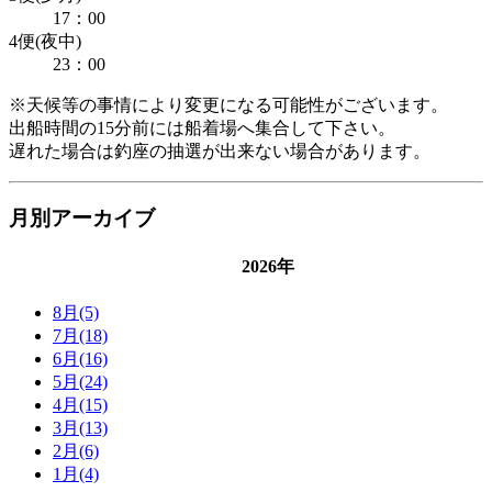
17：00
4便(夜中)
23：00
※天候等の事情により変更になる可能性がございます。
出船時間の15分前には船着場へ集合して下さい。
遅れた場合は釣座の抽選が出来ない場合があります。
月別アーカイブ
2026年
8月(5)
7月(18)
6月(16)
5月(24)
4月(15)
3月(13)
2月(6)
1月(4)