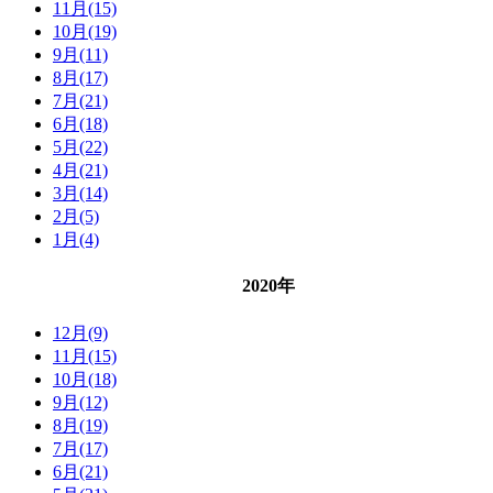
11月(15)
10月(19)
9月(11)
8月(17)
7月(21)
6月(18)
5月(22)
4月(21)
3月(14)
2月(5)
1月(4)
2020年
12月(9)
11月(15)
10月(18)
9月(12)
8月(19)
7月(17)
6月(21)