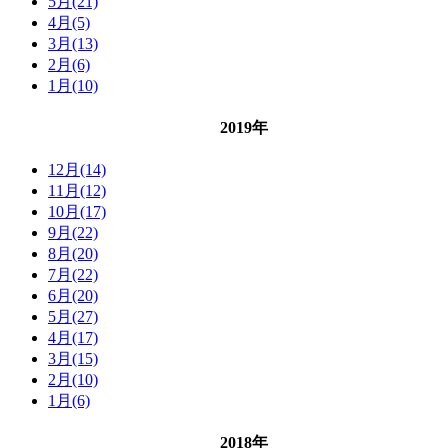
5月(21)
4月(5)
3月(13)
2月(6)
1月(10)
2019年
12月(14)
11月(12)
10月(17)
9月(22)
8月(20)
7月(22)
6月(20)
5月(27)
4月(17)
3月(15)
2月(10)
1月(6)
2018年