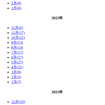
2月(9)
1月(6)
2022年
12月(6)
11月(17)
10月(21)
9月(13)
8月(14)
7月(17)
6月(17)
5月(27)
4月(21)
3月(9)
2月(2)
1月(7)
2021年
12月(10)