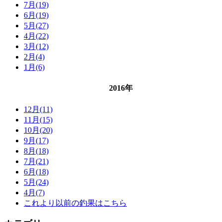
7月(19)
6月(19)
5月(27)
4月(22)
3月(12)
2月(4)
1月(6)
2016年
12月(11)
11月(15)
10月(20)
9月(17)
8月(18)
7月(21)
6月(18)
5月(24)
4月(7)
これより以前の釣果はこちら