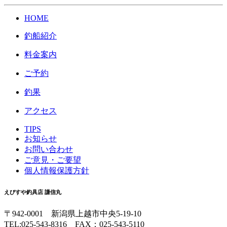
HOME
釣船紹介
料金案内
ご予約
釣果
アクセス
TIPS
お知らせ
お問い合わせ
ご意見・ご要望
個人情報保護方針
えびすや釣具店 謙信丸
〒942-0001 新潟県上越市中央5-19-10
TEL:025-543-8316 FAX：025-543-5110