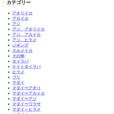
カテゴリー
アオリイカ
アカイカ
アジ
アジ、アオリイカ
アジ、アカイカ
アジ、ヒラメ
ジギング
スルメイカ
その他
タイラバ
ナイトタイラバ
ヒラメ
ブリ
マダイ
マダイ〜アオリ
マダイ〜アカイカ
マダイ〜アジ
マダイ〜ワラサ
マダイ～ヒラメ