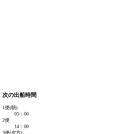
次の出船時間
1便(朝)
05：00
2便
14：00
3便(夕方)