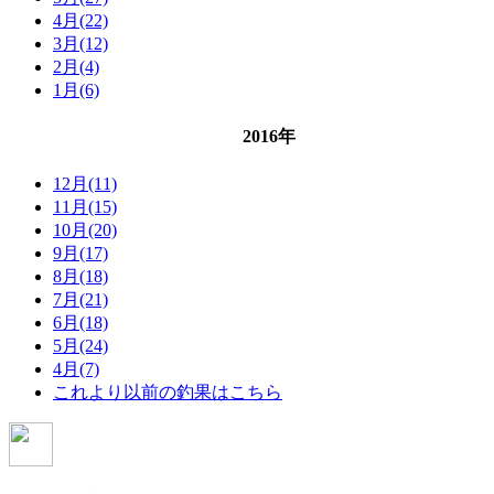
4月(22)
3月(12)
2月(4)
1月(6)
2016年
12月(11)
11月(15)
10月(20)
9月(17)
8月(18)
7月(21)
6月(18)
5月(24)
4月(7)
これより以前の釣果はこちら