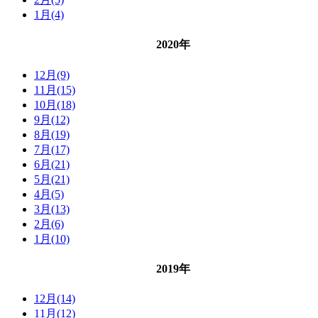
1月(4)
2020年
12月(9)
11月(15)
10月(18)
9月(12)
8月(19)
7月(17)
6月(21)
5月(21)
4月(5)
3月(13)
2月(6)
1月(10)
2019年
12月(14)
11月(12)