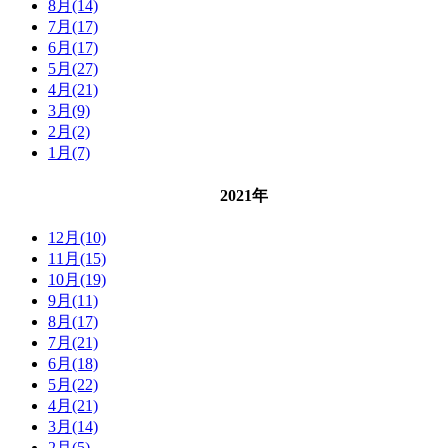
8月(14)
7月(17)
6月(17)
5月(27)
4月(21)
3月(9)
2月(2)
1月(7)
2021年
12月(10)
11月(15)
10月(19)
9月(11)
8月(17)
7月(21)
6月(18)
5月(22)
4月(21)
3月(14)
2月(5)