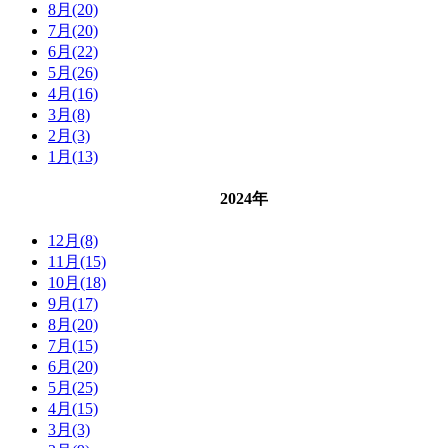
8月(20)
7月(20)
6月(22)
5月(26)
4月(16)
3月(8)
2月(3)
1月(13)
2024年
12月(8)
11月(15)
10月(18)
9月(17)
8月(20)
7月(15)
6月(20)
5月(25)
4月(15)
3月(3)