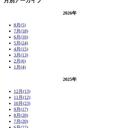
月別アーカイブ
2026年
8月(5)
7月(18)
6月(16)
5月(24)
4月(15)
3月(13)
2月(6)
1月(4)
2025年
12月(13)
11月(12)
10月(23)
9月(17)
8月(20)
7月(20)
6月(22)