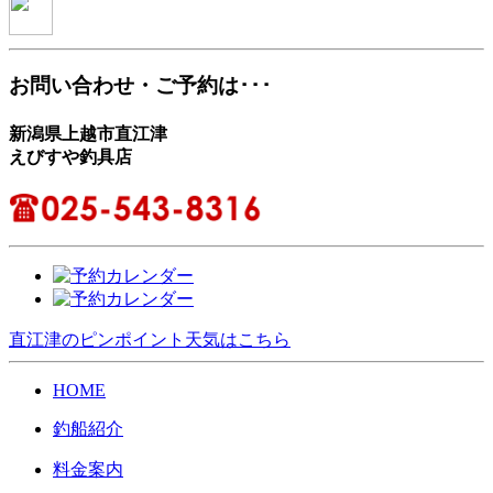
お問い合わせ・ご予約は･･･
新潟県上越市直江津
えびすや釣具店
直江津のピンポイント天気はこちら
HOME
釣船紹介
料金案内