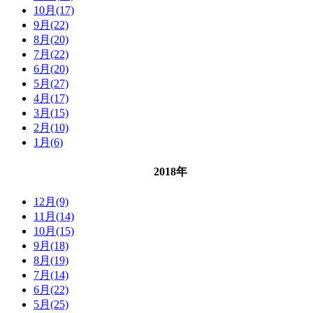
10月(17)
9月(22)
8月(20)
7月(22)
6月(20)
5月(27)
4月(17)
3月(15)
2月(10)
1月(6)
2018年
12月(9)
11月(14)
10月(15)
9月(18)
8月(19)
7月(14)
6月(22)
5月(25)