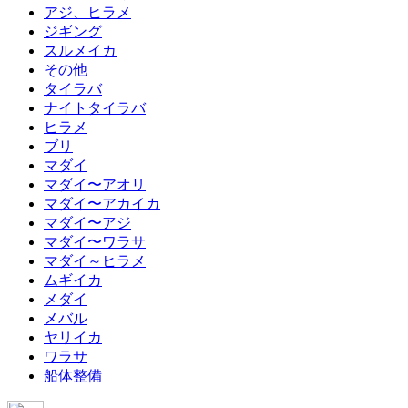
アジ、ヒラメ
ジギング
スルメイカ
その他
タイラバ
ナイトタイラバ
ヒラメ
ブリ
マダイ
マダイ〜アオリ
マダイ〜アカイカ
マダイ〜アジ
マダイ〜ワラサ
マダイ～ヒラメ
ムギイカ
メダイ
メバル
ヤリイカ
ワラサ
船体整備