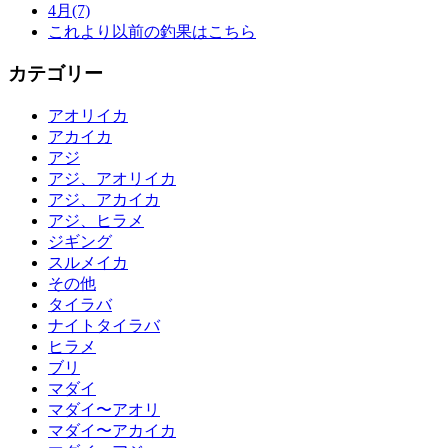
4月(7)
これより以前の釣果はこちら
カテゴリー
アオリイカ
アカイカ
アジ
アジ、アオリイカ
アジ、アカイカ
アジ、ヒラメ
ジギング
スルメイカ
その他
タイラバ
ナイトタイラバ
ヒラメ
ブリ
マダイ
マダイ〜アオリ
マダイ〜アカイカ