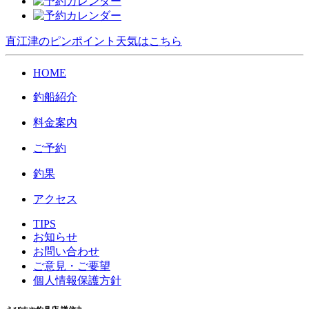
直江津のピンポイント天気はこちら
HOME
釣船紹介
料金案内
ご予約
釣果
アクセス
TIPS
お知らせ
お問い合わせ
ご意見・ご要望
個人情報保護方針