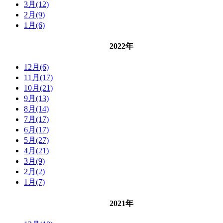
3月(12)
2月(9)
1月(6)
2022年
12月(6)
11月(17)
10月(21)
9月(13)
8月(14)
7月(17)
6月(17)
5月(27)
4月(21)
3月(9)
2月(2)
1月(7)
2021年