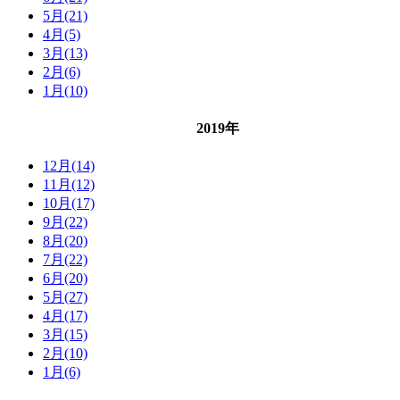
5月(21)
4月(5)
3月(13)
2月(6)
1月(10)
2019年
12月(14)
11月(12)
10月(17)
9月(22)
8月(20)
7月(22)
6月(20)
5月(27)
4月(17)
3月(15)
2月(10)
1月(6)