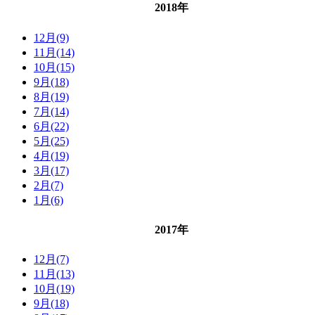
2018年
12月(9)
11月(14)
10月(15)
9月(18)
8月(19)
7月(14)
6月(22)
5月(25)
4月(19)
3月(17)
2月(7)
1月(6)
2017年
12月(7)
11月(13)
10月(19)
9月(18)