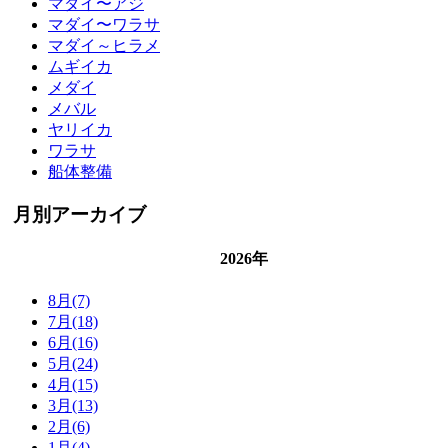
マダイ〜アジ
マダイ〜ワラサ
マダイ～ヒラメ
ムギイカ
メダイ
メバル
ヤリイカ
ワラサ
船体整備
月別アーカイブ
2026年
8月(7)
7月(18)
6月(16)
5月(24)
4月(15)
3月(13)
2月(6)
1月(4)