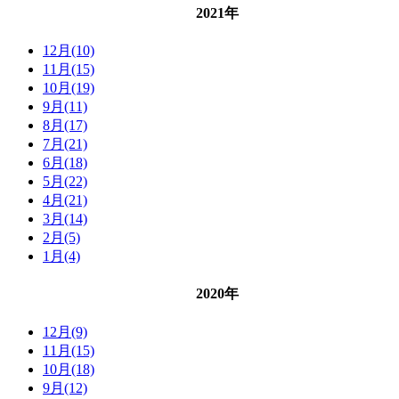
2021年
12月(10)
11月(15)
10月(19)
9月(11)
8月(17)
7月(21)
6月(18)
5月(22)
4月(21)
3月(14)
2月(5)
1月(4)
2020年
12月(9)
11月(15)
10月(18)
9月(12)