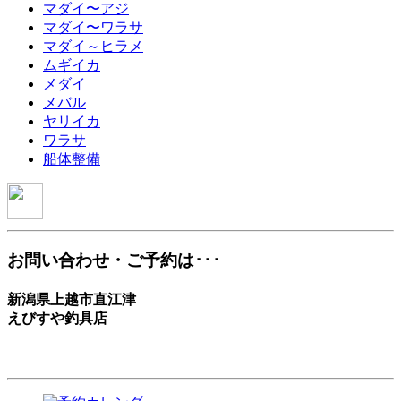
マダイ〜アジ
マダイ〜ワラサ
マダイ～ヒラメ
ムギイカ
メダイ
メバル
ヤリイカ
ワラサ
船体整備
お問い合わせ・ご予約は･･･
新潟県上越市直江津
えびすや釣具店