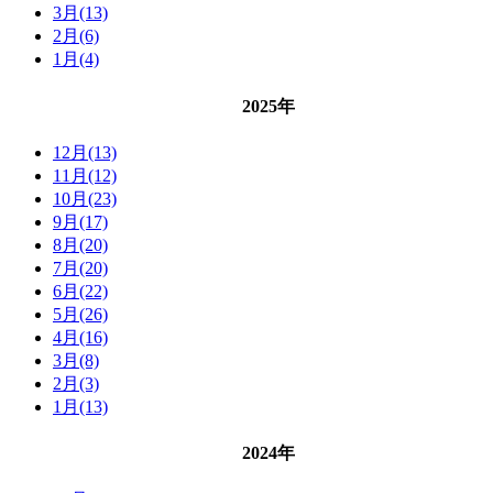
3月(13)
2月(6)
1月(4)
2025年
12月(13)
11月(12)
10月(23)
9月(17)
8月(20)
7月(20)
6月(22)
5月(26)
4月(16)
3月(8)
2月(3)
1月(13)
2024年