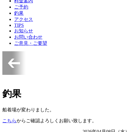
料金案内
ご予約
釣果
アクセス
TIPS
お知らせ
お問い合わせ
ご意見・ご要望
釣果
船着場が変わりました。
こちら
からご確認よろしくお願い致します。
2026年04月08日（水）