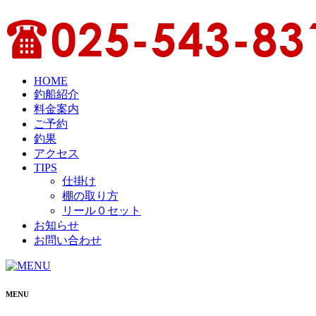
HOME
釣船紹介
料金案内
ご予約
釣果
アクセス
TIPS
仕掛け
棚の取り方
リール０セット
お知らせ
お問い合わせ
MENU