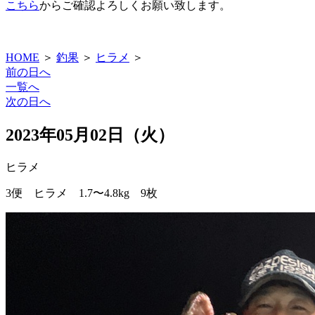
こちら
からご確認よろしくお願い致します。
HOME
＞
釣果
＞
ヒラメ
＞
前の日へ
一覧へ
次の日へ
2023年05月02日（火）
ヒラメ
3便 ヒラメ 1.7〜4.8kg 9枚