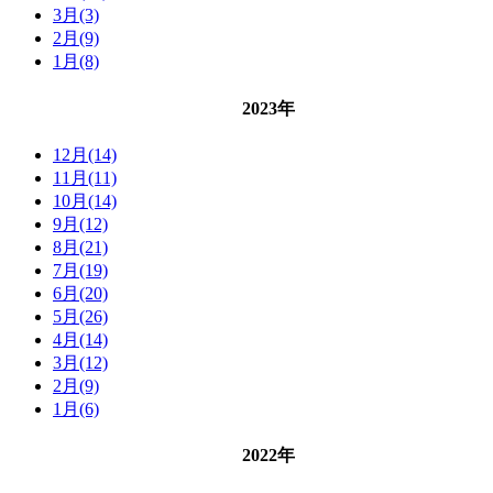
3月(3)
2月(9)
1月(8)
2023年
12月(14)
11月(11)
10月(14)
9月(12)
8月(21)
7月(19)
6月(20)
5月(26)
4月(14)
3月(12)
2月(9)
1月(6)
2022年