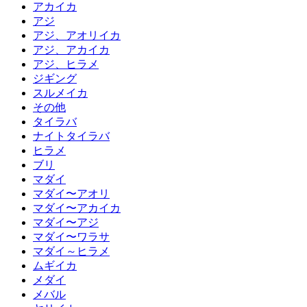
アカイカ
アジ
アジ、アオリイカ
アジ、アカイカ
アジ、ヒラメ
ジギング
スルメイカ
その他
タイラバ
ナイトタイラバ
ヒラメ
ブリ
マダイ
マダイ〜アオリ
マダイ〜アカイカ
マダイ〜アジ
マダイ〜ワラサ
マダイ～ヒラメ
ムギイカ
メダイ
メバル