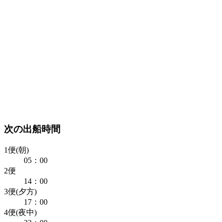
次の出船時間
1便(朝)
05：00
2便
14：00
3便(夕方)
17：00
4便(夜中)