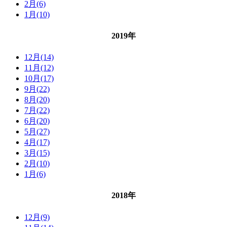
2月(6)
1月(10)
2019年
12月(14)
11月(12)
10月(17)
9月(22)
8月(20)
7月(22)
6月(20)
5月(27)
4月(17)
3月(15)
2月(10)
1月(6)
2018年
12月(9)