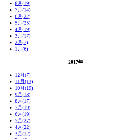
8月(19)
7月(14)
6月(22)
5月(25)
4月(19)
3月(17)
2月(7)
1月(6)
2017年
12月(7)
11月(13)
10月(19)
9月(18)
8月(17)
7月(19)
6月(19)
5月(27)
4月(22)
3月(12)