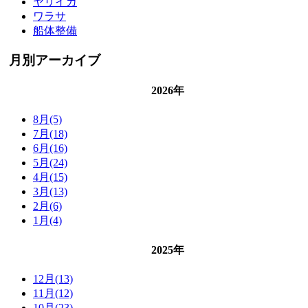
ヤリイカ
ワラサ
船体整備
月別アーカイブ
2026年
8月(5)
7月(18)
6月(16)
5月(24)
4月(15)
3月(13)
2月(6)
1月(4)
2025年
12月(13)
11月(12)
10月(23)