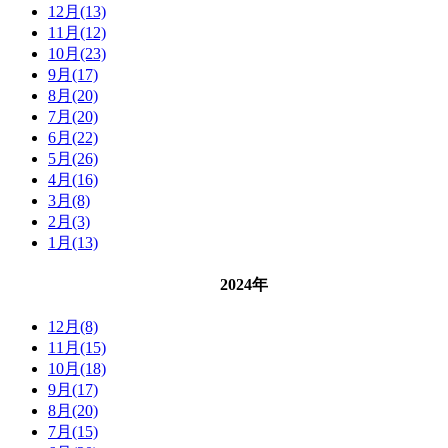
12月(13)
11月(12)
10月(23)
9月(17)
8月(20)
7月(20)
6月(22)
5月(26)
4月(16)
3月(8)
2月(3)
1月(13)
2024年
12月(8)
11月(15)
10月(18)
9月(17)
8月(20)
7月(15)