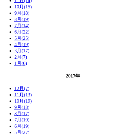
11月(14)
10月(15)
9月(18)
8月(19)
7月(14)
6月(22)
5月(25)
4月(19)
3月(17)
2月(7)
1月(6)
2017年
12月(7)
11月(13)
10月(19)
9月(18)
8月(17)
7月(19)
6月(19)
5月(27)