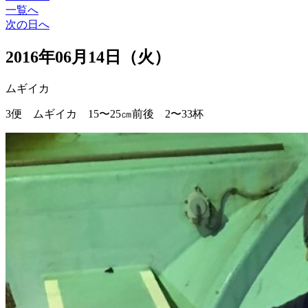
一覧へ
次の日へ
2016年06月14日（火）
ムギイカ
3便 ムギイカ 15〜25㎝前後 2〜33杯