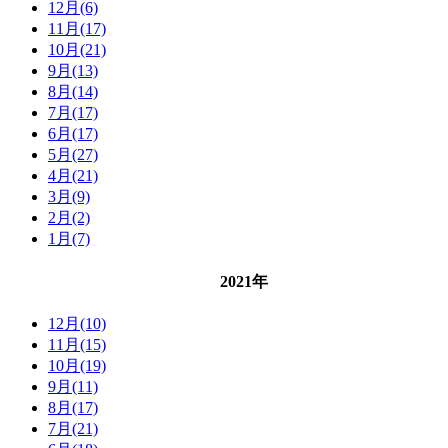
12月(6)
11月(17)
10月(21)
9月(13)
8月(14)
7月(17)
6月(17)
5月(27)
4月(21)
3月(9)
2月(2)
1月(7)
2021年
12月(10)
11月(15)
10月(19)
9月(11)
8月(17)
7月(21)