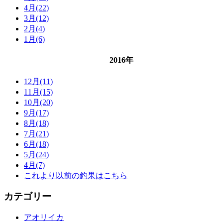
4月(22)
3月(12)
2月(4)
1月(6)
2016年
12月(11)
11月(15)
10月(20)
9月(17)
8月(18)
7月(21)
6月(18)
5月(24)
4月(7)
これより以前の釣果はこちら
カテゴリー
アオリイカ