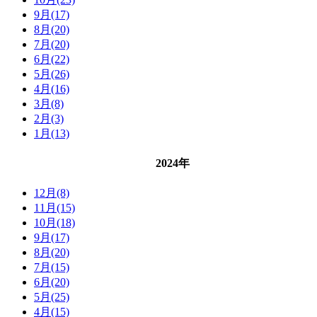
9月(17)
8月(20)
7月(20)
6月(22)
5月(26)
4月(16)
3月(8)
2月(3)
1月(13)
2024年
12月(8)
11月(15)
10月(18)
9月(17)
8月(20)
7月(15)
6月(20)
5月(25)
4月(15)