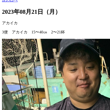
次の日へ
2023年08月21日（月）
アカイカ
3便 アカイカ 15〜40㎝ 2〜21杯