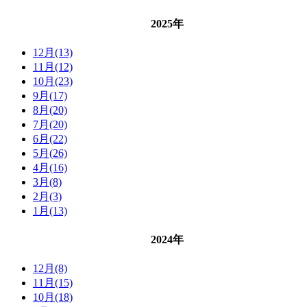
2025年
12月(13)
11月(12)
10月(23)
9月(17)
8月(20)
7月(20)
6月(22)
5月(26)
4月(16)
3月(8)
2月(3)
1月(13)
2024年
12月(8)
11月(15)
10月(18)