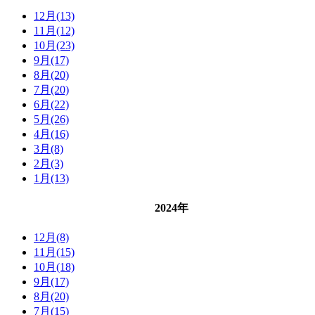
12月(13)
11月(12)
10月(23)
9月(17)
8月(20)
7月(20)
6月(22)
5月(26)
4月(16)
3月(8)
2月(3)
1月(13)
2024年
12月(8)
11月(15)
10月(18)
9月(17)
8月(20)
7月(15)