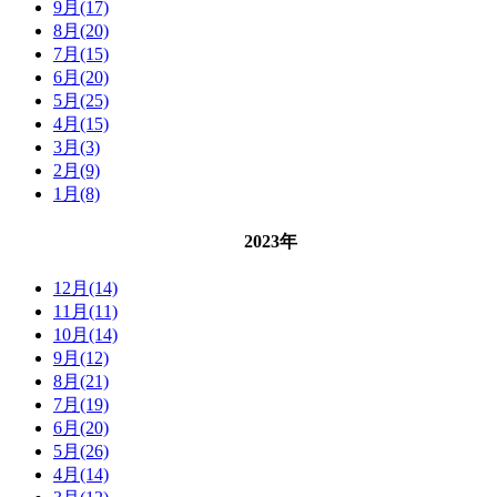
9月(17)
8月(20)
7月(15)
6月(20)
5月(25)
4月(15)
3月(3)
2月(9)
1月(8)
2023年
12月(14)
11月(11)
10月(14)
9月(12)
8月(21)
7月(19)
6月(20)
5月(26)
4月(14)