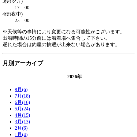
3便(夕方)
17：00
4便(夜中)
23：00
※天候等の事情により変更になる可能性がございます。
出船時間の15分前には船着場へ集合して下さい。
遅れた場合は釣座の抽選が出来ない場合があります。
月別アーカイブ
2026年
8月(6)
7月(18)
6月(16)
5月(24)
4月(15)
3月(13)
2月(6)
1月(4)