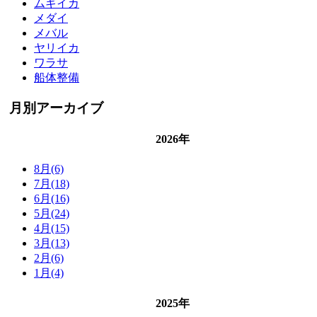
ムギイカ
メダイ
メバル
ヤリイカ
ワラサ
船体整備
月別アーカイブ
2026年
8月(6)
7月(18)
6月(16)
5月(24)
4月(15)
3月(13)
2月(6)
1月(4)
2025年