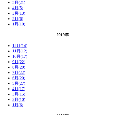
5月(21)
4月(5)
3月(13)
2月(6)
1月(10)
2019年
12月(14)
11月(12)
10月(17)
9月(22)
8月(20)
7月(22)
6月(20)
5月(27)
4月(17)
3月(15)
2月(10)
1月(6)