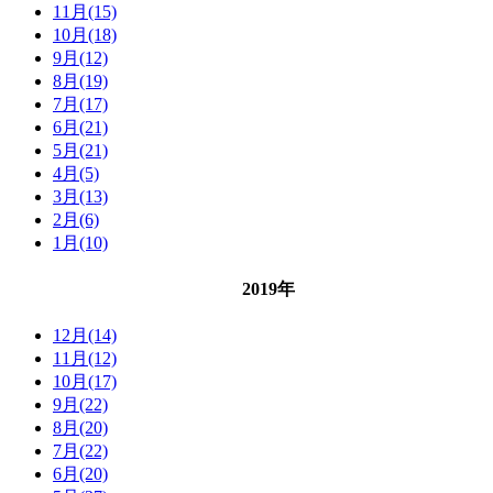
11月(15)
10月(18)
9月(12)
8月(19)
7月(17)
6月(21)
5月(21)
4月(5)
3月(13)
2月(6)
1月(10)
2019年
12月(14)
11月(12)
10月(17)
9月(22)
8月(20)
7月(22)
6月(20)