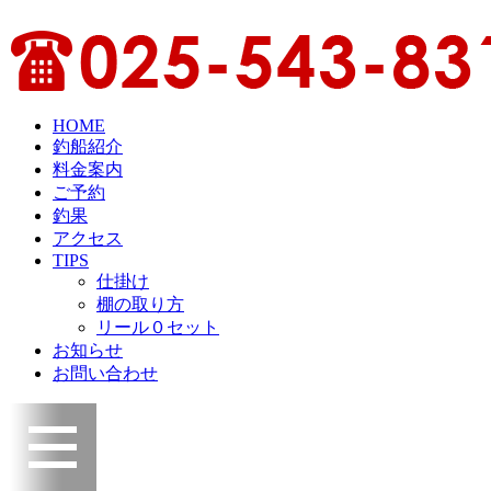
HOME
釣船紹介
料金案内
ご予約
釣果
アクセス
TIPS
仕掛け
棚の取り方
リール０セット
お知らせ
お問い合わせ