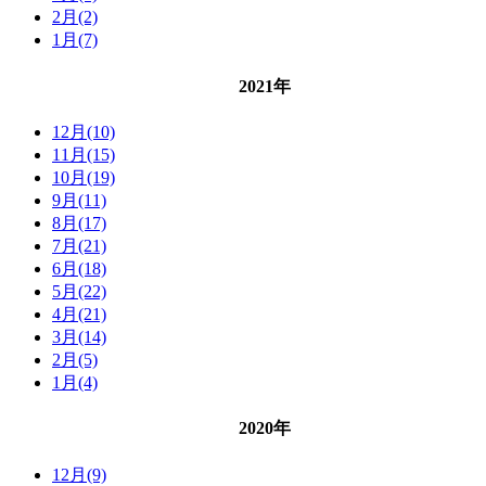
2月(2)
1月(7)
2021年
12月(10)
11月(15)
10月(19)
9月(11)
8月(17)
7月(21)
6月(18)
5月(22)
4月(21)
3月(14)
2月(5)
1月(4)
2020年
12月(9)