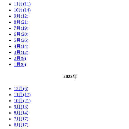
11月(11)
10月(14)
9月(12)
8月(21)
7月(19)
6月(20)
5月(26)
4月(14)
3月(12)
2月(9)
1月(6)
2022年
12月(6)
11月(17)
10月(21)
9月(13)
8月(14)
7月(17)
6月(17)