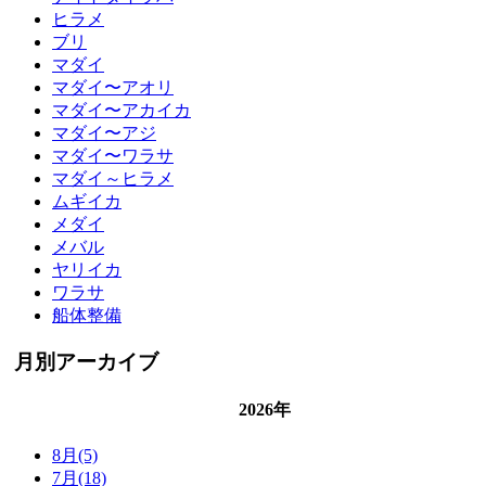
ヒラメ
ブリ
マダイ
マダイ〜アオリ
マダイ〜アカイカ
マダイ〜アジ
マダイ〜ワラサ
マダイ～ヒラメ
ムギイカ
メダイ
メバル
ヤリイカ
ワラサ
船体整備
月別アーカイブ
2026年
8月(5)
7月(18)