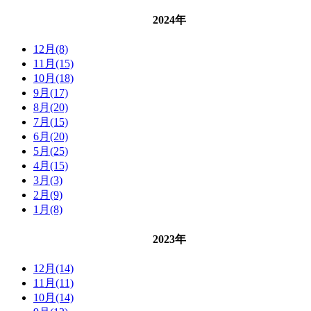
2024年
12月(8)
11月(15)
10月(18)
9月(17)
8月(20)
7月(15)
6月(20)
5月(25)
4月(15)
3月(3)
2月(9)
1月(8)
2023年
12月(14)
11月(11)
10月(14)