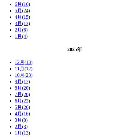
6月(16)
5月(24)
4月(15)
3月(13)
2月(6)
1月(4)
2025年
12月(13)
11月(12)
10月(23)
9月(17)
8月(20)
7月(20)
6月(22)
5月(26)
4月(16)
3月(8)
2月(3)
1月(13)