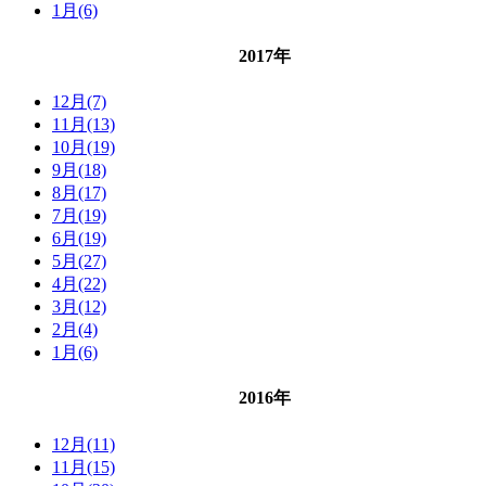
1月(6)
2017年
12月(7)
11月(13)
10月(19)
9月(18)
8月(17)
7月(19)
6月(19)
5月(27)
4月(22)
3月(12)
2月(4)
1月(6)
2016年
12月(11)
11月(15)