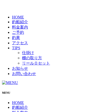
HOME
釣船紹介
料金案内
ご予約
釣果
アクセス
TIPS
仕掛け
棚の取り方
リール０セット
お知らせ
お問い合わせ
MENU
HOME
釣船紹介