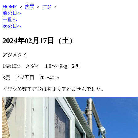
HOME
＞
釣果
＞
アジ
＞
前の日へ
一覧へ
次の日へ
2024年02月17日（土）
アジ
メダイ
1便(10h) メダイ 1.8〜4.9kg 2匹
3便 アジ五目 20〜40㎝
イワシ多数でアジはあまり釣れませんでした。