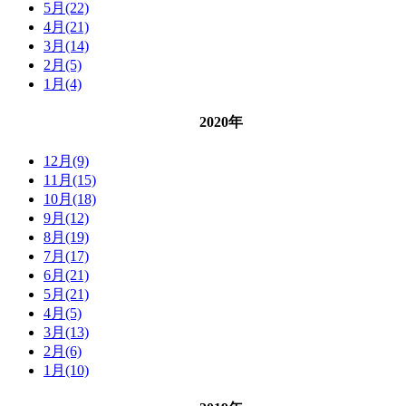
5月(22)
4月(21)
3月(14)
2月(5)
1月(4)
2020年
12月(9)
11月(15)
10月(18)
9月(12)
8月(19)
7月(17)
6月(21)
5月(21)
4月(5)
3月(13)
2月(6)
1月(10)