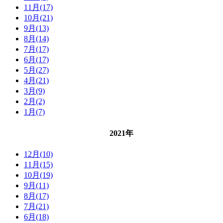
11月(17)
10月(21)
9月(13)
8月(14)
7月(17)
6月(17)
5月(27)
4月(21)
3月(9)
2月(2)
1月(7)
2021年
12月(10)
11月(15)
10月(19)
9月(11)
8月(17)
7月(21)
6月(18)