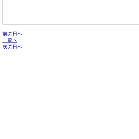
前の日へ
一覧へ
次の日へ