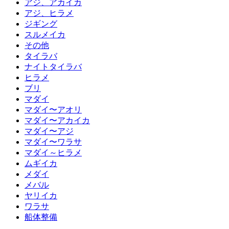
アジ、アカイカ
アジ、ヒラメ
ジギング
スルメイカ
その他
タイラバ
ナイトタイラバ
ヒラメ
ブリ
マダイ
マダイ〜アオリ
マダイ〜アカイカ
マダイ〜アジ
マダイ〜ワラサ
マダイ～ヒラメ
ムギイカ
メダイ
メバル
ヤリイカ
ワラサ
船体整備