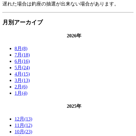
遅れた場合は釣座の抽選が出来ない場合があります。
月別アーカイブ
2026年
8月(8)
7月(18)
6月(16)
5月(24)
4月(15)
3月(13)
2月(6)
1月(4)
2025年
12月(13)
11月(12)
10月(23)