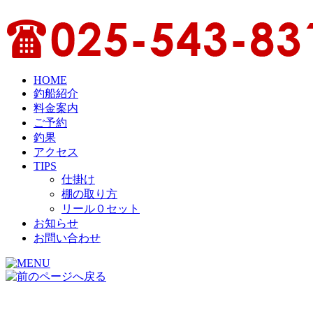
HOME
釣船紹介
料金案内
ご予約
釣果
アクセス
TIPS
仕掛け
棚の取り方
リール０セット
お知らせ
お問い合わせ