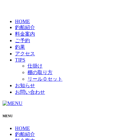
HOME
釣船紹介
料金案内
ご予約
釣果
アクセス
TIPS
仕掛け
棚の取り方
リール０セット
お知らせ
お問い合わせ
MENU
HOME
釣船紹介