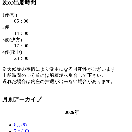
次の出船時間
1便(朝)
05：00
2便
14：00
3便(夕方)
17：00
4便(夜中)
23：00
※天候等の事情により変更になる可能性がございます。
出船時間の15分前には船着場へ集合して下さい。
遅れた場合は釣座の抽選が出来ない場合があります。
月別アーカイブ
2026年
8月(8)
7月(18)