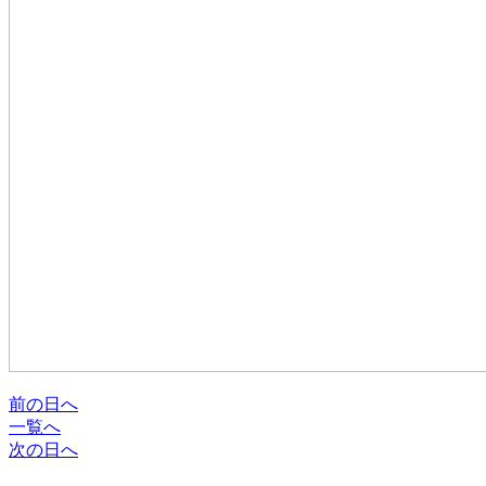
前の日へ
一覧へ
次の日へ