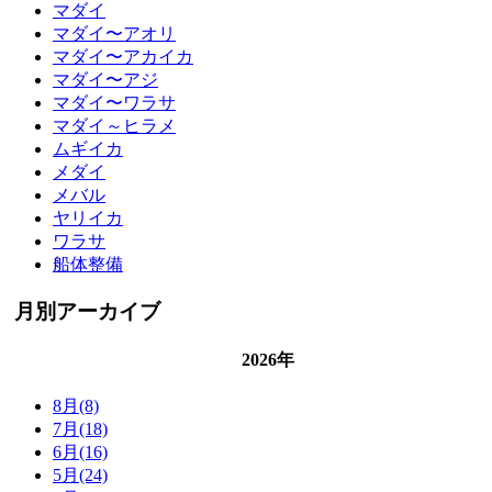
マダイ
マダイ〜アオリ
マダイ〜アカイカ
マダイ〜アジ
マダイ〜ワラサ
マダイ～ヒラメ
ムギイカ
メダイ
メバル
ヤリイカ
ワラサ
船体整備
月別アーカイブ
2026年
8月(8)
7月(18)
6月(16)
5月(24)