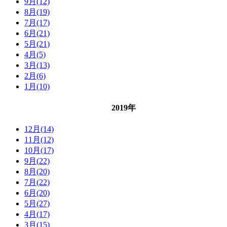
9月(12)
8月(19)
7月(17)
6月(21)
5月(21)
4月(5)
3月(13)
2月(6)
1月(10)
2019年
12月(14)
11月(12)
10月(17)
9月(22)
8月(20)
7月(22)
6月(20)
5月(27)
4月(17)
3月(15)