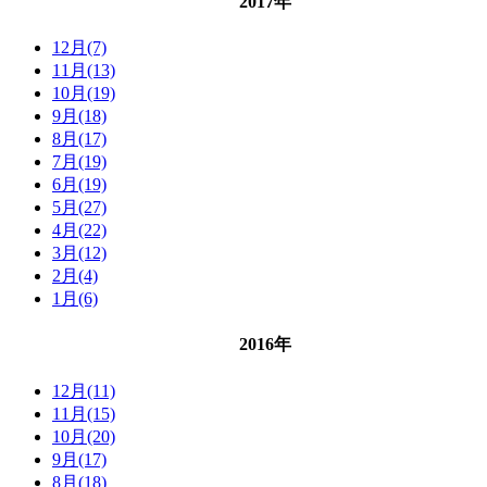
2017年
12月(7)
11月(13)
10月(19)
9月(18)
8月(17)
7月(19)
6月(19)
5月(27)
4月(22)
3月(12)
2月(4)
1月(6)
2016年
12月(11)
11月(15)
10月(20)
9月(17)
8月(18)