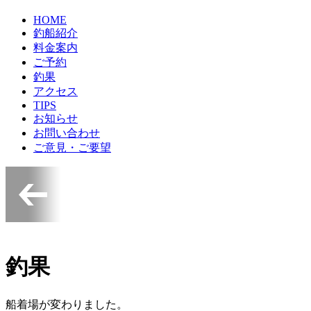
HOME
釣船紹介
料金案内
ご予約
釣果
アクセス
TIPS
お知らせ
お問い合わせ
ご意見・ご要望
釣果
船着場が変わりました。