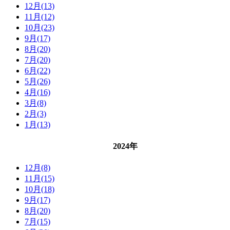
12月(13)
11月(12)
10月(23)
9月(17)
8月(20)
7月(20)
6月(22)
5月(26)
4月(16)
3月(8)
2月(3)
1月(13)
2024年
12月(8)
11月(15)
10月(18)
9月(17)
8月(20)
7月(15)