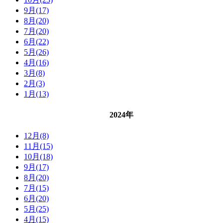
9月(17)
8月(20)
7月(20)
6月(22)
5月(26)
4月(16)
3月(8)
2月(3)
1月(13)
2024年
12月(8)
11月(15)
10月(18)
9月(17)
8月(20)
7月(15)
6月(20)
5月(25)
4月(15)