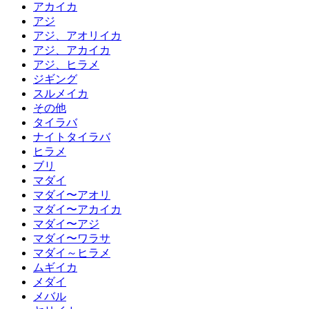
アカイカ
アジ
アジ、アオリイカ
アジ、アカイカ
アジ、ヒラメ
ジギング
スルメイカ
その他
タイラバ
ナイトタイラバ
ヒラメ
ブリ
マダイ
マダイ〜アオリ
マダイ〜アカイカ
マダイ〜アジ
マダイ〜ワラサ
マダイ～ヒラメ
ムギイカ
メダイ
メバル