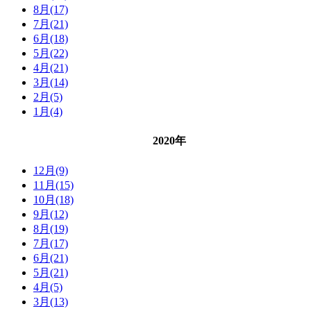
8月(17)
7月(21)
6月(18)
5月(22)
4月(21)
3月(14)
2月(5)
1月(4)
2020年
12月(9)
11月(15)
10月(18)
9月(12)
8月(19)
7月(17)
6月(21)
5月(21)
4月(5)
3月(13)