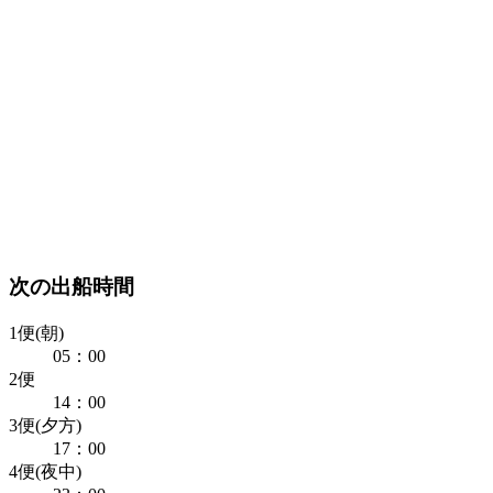
次の出船時間
1便(朝)
05：00
2便
14：00
3便(夕方)
17：00
4便(夜中)