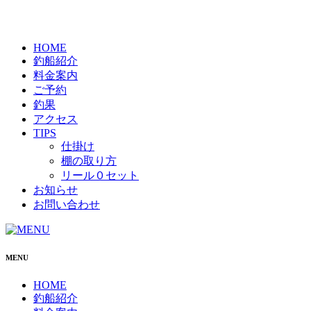
HOME
釣船紹介
料金案内
ご予約
釣果
アクセス
TIPS
仕掛け
棚の取り方
リール０セット
お知らせ
お問い合わせ
MENU
HOME
釣船紹介