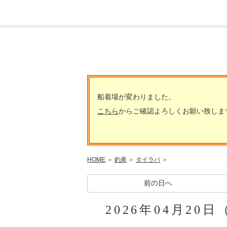
HOME
釣船紹
船着場が変わりました。
こちら
からご確認よろしくお願い致しま
HOME
＞
釣果
＞
タイラバ
＞
前の日へ
2026年04月20