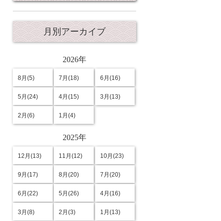
月別アーカイブ
2026年
8月(5)
7月(18)
6月(16)
5月(24)
4月(15)
3月(13)
2月(6)
1月(4)
2025年
12月(13)
11月(12)
10月(23)
9月(17)
8月(20)
7月(20)
6月(22)
5月(26)
4月(16)
3月(8)
2月(3)
1月(13)