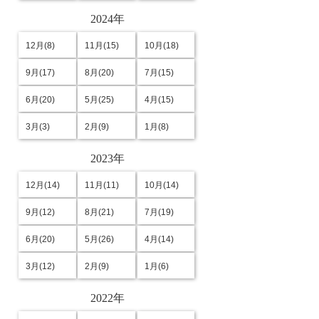
2024年
12月(8)
11月(15)
10月(18)
9月(17)
8月(20)
7月(15)
6月(20)
5月(25)
4月(15)
3月(3)
2月(9)
1月(8)
2023年
12月(14)
11月(11)
10月(14)
9月(12)
8月(21)
7月(19)
6月(20)
5月(26)
4月(14)
3月(12)
2月(9)
1月(6)
2022年