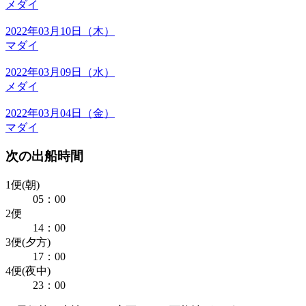
メダイ
2022年03月10日（木）
マダイ
2022年03月09日（水）
メダイ
2022年03月04日（金）
マダイ
次の出船時間
1便(朝)
05：00
2便
14：00
3便(夕方)
17：00
4便(夜中)
23：00