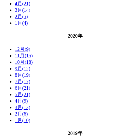
4月(21)
3月(14)
2月(5)
1月(4)
2020年
12月(9)
11月(15)
10月(18)
9月(12)
8月(19)
7月(17)
6月(21)
5月(21)
4月(5)
3月(13)
2月(6)
1月(10)
2019年