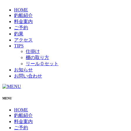
HOME
釣船紹介
料金案内
ご予約
釣果
アクセス
TIPS
仕掛け
棚の取り方
リール０セット
お知らせ
お問い合わせ
MENU
HOME
釣船紹介
料金案内
ご予約