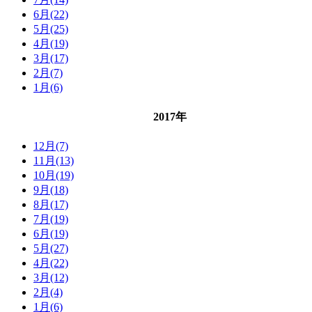
6月(22)
5月(25)
4月(19)
3月(17)
2月(7)
1月(6)
2017年
12月(7)
11月(13)
10月(19)
9月(18)
8月(17)
7月(19)
6月(19)
5月(27)
4月(22)
3月(12)
2月(4)
1月(6)