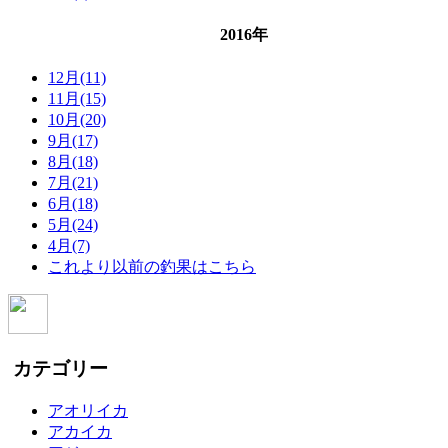
2016年
12月(11)
11月(15)
10月(20)
9月(17)
8月(18)
7月(21)
6月(18)
5月(24)
4月(7)
これより以前の釣果はこちら
カテゴリー
アオリイカ
アカイカ