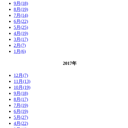
9月(18)
8月(19)
7月(14)
6月(22)
5月(25)
4月(19)
3月(17)
2月(7)
1月(6)
2017年
12月(7)
11月(13)
10月(19)
9月(18)
8月(17)
7月(19)
6月(19)
5月(27)
4月(22)