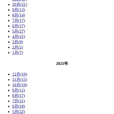
10月(21)
9月(13)
8月(14)
7月(17)
6月(17)
5月(27)
4月(21)
3月(9)
2月(2)
1月(7)
2021年
12月(10)
11月(15)
10月(19)
9月(11)
8月(17)
7月(21)
6月(18)
5月(22)