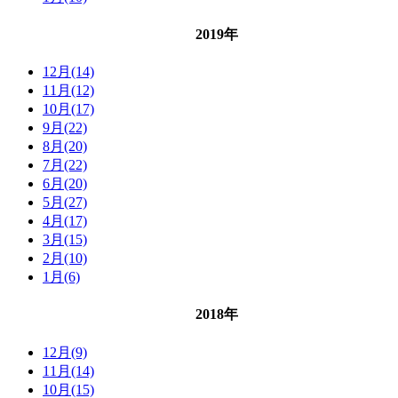
2019年
12月(14)
11月(12)
10月(17)
9月(22)
8月(20)
7月(22)
6月(20)
5月(27)
4月(17)
3月(15)
2月(10)
1月(6)
2018年
12月(9)
11月(14)
10月(15)