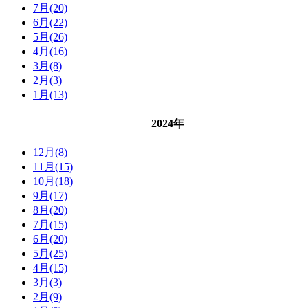
7月(20)
6月(22)
5月(26)
4月(16)
3月(8)
2月(3)
1月(13)
2024年
12月(8)
11月(15)
10月(18)
9月(17)
8月(20)
7月(15)
6月(20)
5月(25)
4月(15)
3月(3)
2月(9)