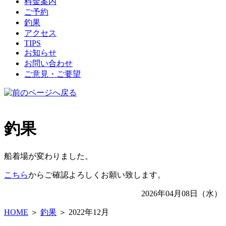
料金案内
ご予約
釣果
アクセス
TIPS
お知らせ
お問い合わせ
ご意見・ご要望
釣果
船着場が変わりました。
こちら
からご確認よろしくお願い致します。
2026年04月08日（水）
HOME
＞
釣果
＞ 2022年12月