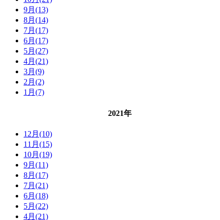
9月(13)
8月(14)
7月(17)
6月(17)
5月(27)
4月(21)
3月(9)
2月(2)
1月(7)
2021年
12月(10)
11月(15)
10月(19)
9月(11)
8月(17)
7月(21)
6月(18)
5月(22)
4月(21)