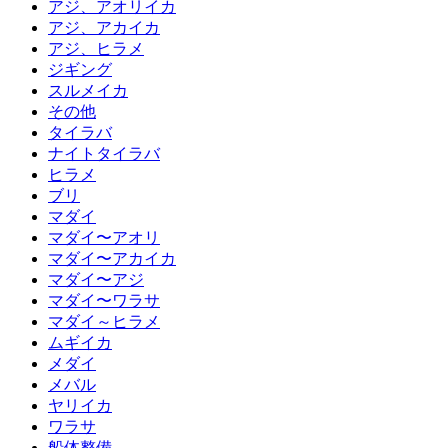
アジ、アオリイカ
アジ、アカイカ
アジ、ヒラメ
ジギング
スルメイカ
その他
タイラバ
ナイトタイラバ
ヒラメ
ブリ
マダイ
マダイ〜アオリ
マダイ〜アカイカ
マダイ〜アジ
マダイ〜ワラサ
マダイ～ヒラメ
ムギイカ
メダイ
メバル
ヤリイカ
ワラサ
船体整備