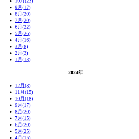
10月(23)
9月(17)
8月(20)
7月(20)
6月(22)
5月(26)
4月(16)
3月(8)
2月(3)
1月(13)
2024年
12月(8)
11月(15)
10月(18)
9月(17)
8月(20)
7月(15)
6月(20)
5月(25)
4月(15)