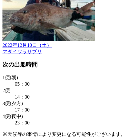
2022年12月10日（土）
マダイ
ワラサ
ブリ
次の出船時間
1便(朝)
05：00
2便
14：00
3便(夕方)
17：00
4便(夜中)
23：00
※天候等の事情により変更になる可能性がございます。