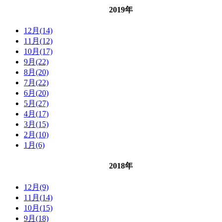
2019年
12月(14)
11月(12)
10月(17)
9月(22)
8月(20)
7月(22)
6月(20)
5月(27)
4月(17)
3月(15)
2月(10)
1月(6)
2018年
12月(9)
11月(14)
10月(15)
9月(18)