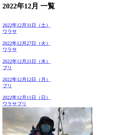
2022年12月 一覧
2022年12月31日（土）
ワラサ
2022年12月27日（火）
ワラサ
2022年12月21日（水）
ブリ
2022年12月12日（月）
ブリ
2022年12月11日（日）
ワラサ
ブリ