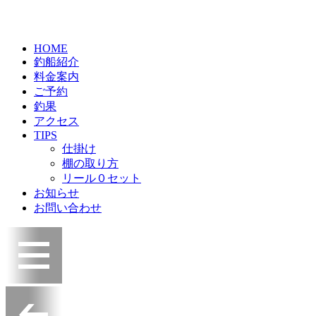
HOME
釣船紹介
料金案内
ご予約
釣果
アクセス
TIPS
仕掛け
棚の取り方
リール０セット
お知らせ
お問い合わせ