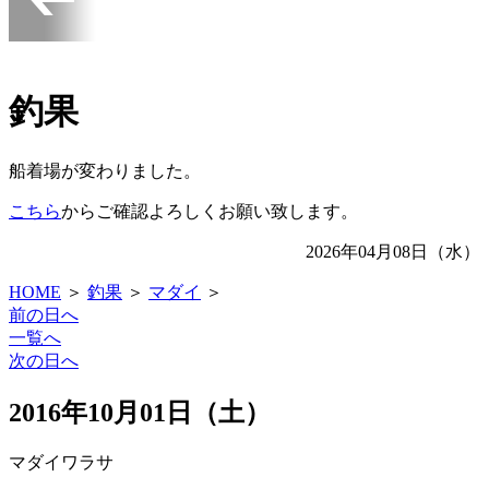
釣果
船着場が変わりました。
こちら
からご確認よろしくお願い致します。
2026年04月08日（水）
HOME
＞
釣果
＞
マダイ
＞
前の日へ
一覧へ
次の日へ
2016年10月01日（土）
マダイ
ワラサ