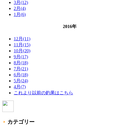
3月(12)
2月(4)
1月(6)
2016年
12月(11)
11月(15)
10月(20)
9月(17)
8月(18)
7月(21)
6月(18)
5月(24)
4月(7)
これより以前の釣果はこちら
カテゴリー