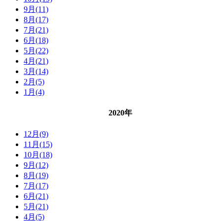
9月(11)
8月(17)
7月(21)
6月(18)
5月(22)
4月(21)
3月(14)
2月(5)
1月(4)
2020年
12月(9)
11月(15)
10月(18)
9月(12)
8月(19)
7月(17)
6月(21)
5月(21)
4月(5)