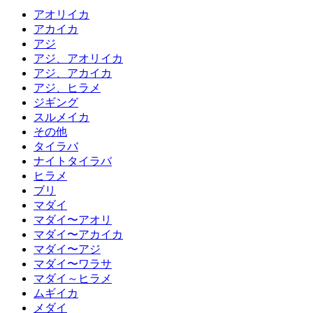
アオリイカ
アカイカ
アジ
アジ、アオリイカ
アジ、アカイカ
アジ、ヒラメ
ジギング
スルメイカ
その他
タイラバ
ナイトタイラバ
ヒラメ
ブリ
マダイ
マダイ〜アオリ
マダイ〜アカイカ
マダイ〜アジ
マダイ〜ワラサ
マダイ～ヒラメ
ムギイカ
メダイ