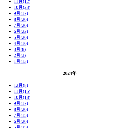
11月(12)
10月(23)
9月(17)
8月(20)
7月(20)
6月(22)
5月(26)
4月(16)
3月(8)
2月(3)
1月(13)
2024年
12月(8)
11月(15)
10月(18)
9月(17)
8月(20)
7月(15)
6月(20)
5月(25)