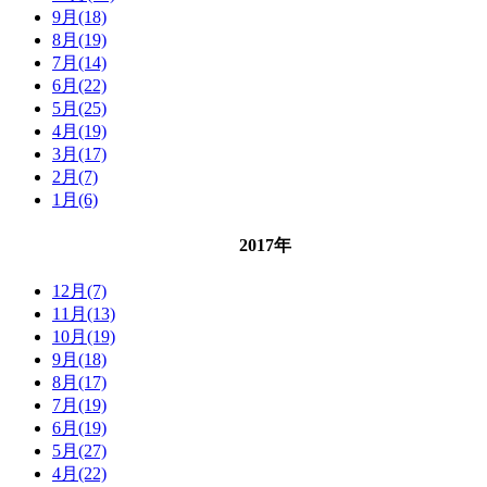
9月(18)
8月(19)
7月(14)
6月(22)
5月(25)
4月(19)
3月(17)
2月(7)
1月(6)
2017年
12月(7)
11月(13)
10月(19)
9月(18)
8月(17)
7月(19)
6月(19)
5月(27)
4月(22)