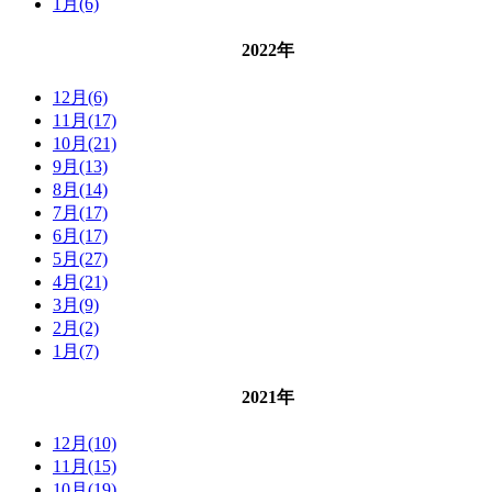
1月(6)
2022年
12月(6)
11月(17)
10月(21)
9月(13)
8月(14)
7月(17)
6月(17)
5月(27)
4月(21)
3月(9)
2月(2)
1月(7)
2021年
12月(10)
11月(15)
10月(19)