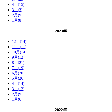
4月(15)
3月(3)
2月(9)
1月(8)
2023年
12月(14)
11月(11)
10月(14)
9月(12)
8月(21)
7月(19)
6月(20)
5月(26)
4月(14)
3月(12)
2月(9)
1月(6)
2022年