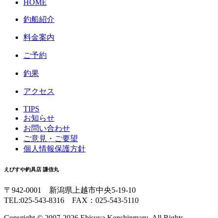
HOME
釣船紹介
料金案内
ご予約
釣果
アクセス
TIPS
お知らせ
お問い合わせ
ご意見・ご要望
個人情報保護方針
えびすや釣具店 謙信丸
〒942-0001 新潟県上越市中央5-19-10
TEL:025-543-8316 FAX：025-543-5110
Copyright © 2007-2026 Ebisuya Kenshinmaru. All Rights