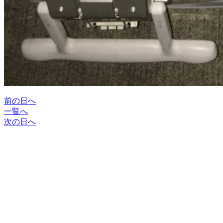
前の日へ
一覧へ
次の日へ