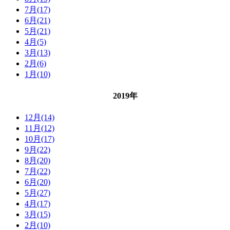
7月(17)
6月(21)
5月(21)
4月(5)
3月(13)
2月(6)
1月(10)
2019年
12月(14)
11月(12)
10月(17)
9月(22)
8月(20)
7月(22)
6月(20)
5月(27)
4月(17)
3月(15)
2月(10)