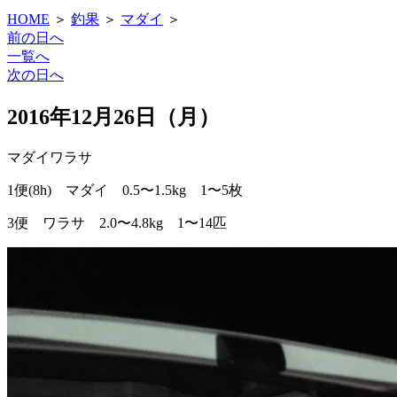
HOME
＞
釣果
＞
マダイ
＞
前の日へ
一覧へ
次の日へ
2016年12月26日（月）
マダイ
ワラサ
1便(8h) マダイ 0.5〜1.5kg 1〜5枚
3便 ワラサ 2.0〜4.8kg 1〜14匹