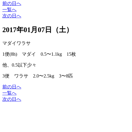
前の日へ
一覧へ
次の日へ
2017年01月07日（土）
マダイ
ワラサ
1便(8h) マダイ 0.5〜1.1kg 15枚
他、0.5以下少々
3便 ワラサ 2.0〜2.5kg 3〜8匹
前の日へ
一覧へ
次の日へ