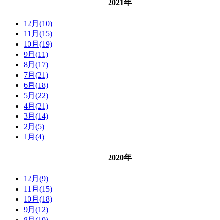
2021年
12月(10)
11月(15)
10月(19)
9月(11)
8月(17)
7月(21)
6月(18)
5月(22)
4月(21)
3月(14)
2月(5)
1月(4)
2020年
12月(9)
11月(15)
10月(18)
9月(12)
8月(19)