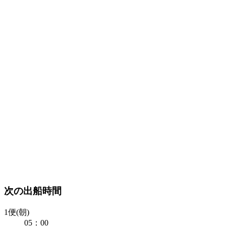
次の出船時間
1便(朝)
05：00