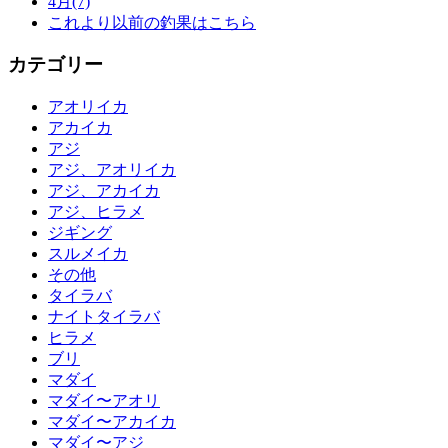
4月(7)
これより以前の釣果はこちら
カテゴリー
アオリイカ
アカイカ
アジ
アジ、アオリイカ
アジ、アカイカ
アジ、ヒラメ
ジギング
スルメイカ
その他
タイラバ
ナイトタイラバ
ヒラメ
ブリ
マダイ
マダイ〜アオリ
マダイ〜アカイカ
マダイ〜アジ