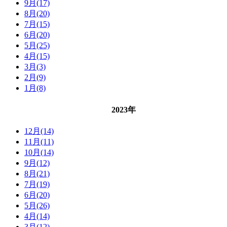
9月(17)
8月(20)
7月(15)
6月(20)
5月(25)
4月(15)
3月(3)
2月(9)
1月(8)
2023年
12月(14)
11月(11)
10月(14)
9月(12)
8月(21)
7月(19)
6月(20)
5月(26)
4月(14)
3月(12)