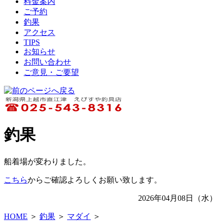
料金案内
ご予約
釣果
アクセス
TIPS
お知らせ
お問い合わせ
ご意見・ご要望
釣果
船着場が変わりました。
こちら
からご確認よろしくお願い致します。
2026年04月08日（水）
HOME
＞
釣果
＞
マダイ
＞