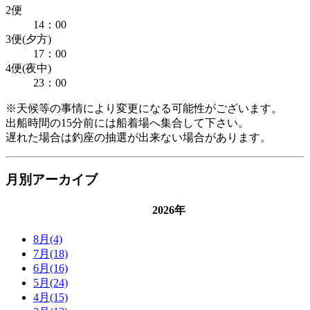
2便
14：00
3便(夕方)
17：00
4便(夜中)
23：00
※天候等の事情により変更になる可能性がございます。
出船時間の15分前には船着場へ集合して下さい。
遅れた場合は釣座の抽選が出来ない場合があります。
月別アーカイブ
2026年
8月(4)
7月(18)
6月(16)
5月(24)
4月(15)