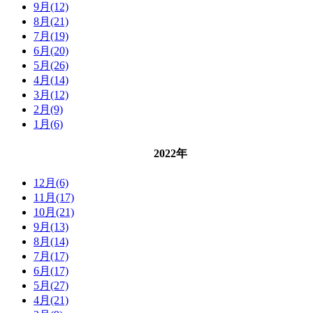
9月(12)
8月(21)
7月(19)
6月(20)
5月(26)
4月(14)
3月(12)
2月(9)
1月(6)
2022年
12月(6)
11月(17)
10月(21)
9月(13)
8月(14)
7月(17)
6月(17)
5月(27)
4月(21)