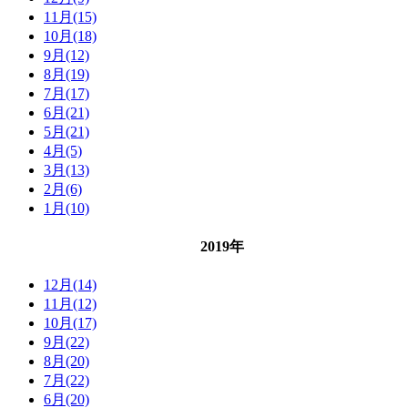
11月(15)
10月(18)
9月(12)
8月(19)
7月(17)
6月(21)
5月(21)
4月(5)
3月(13)
2月(6)
1月(10)
2019年
12月(14)
11月(12)
10月(17)
9月(22)
8月(20)
7月(22)
6月(20)