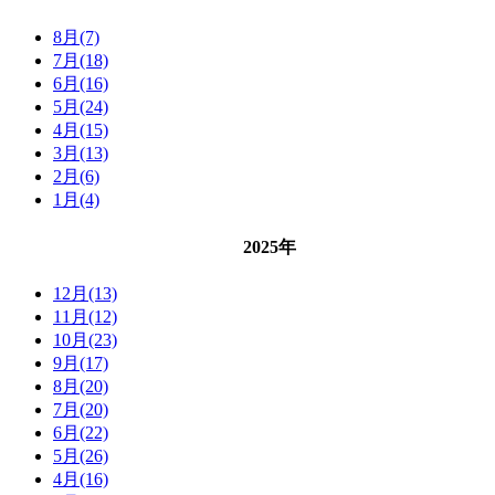
8月(7)
7月(18)
6月(16)
5月(24)
4月(15)
3月(13)
2月(6)
1月(4)
2025年
12月(13)
11月(12)
10月(23)
9月(17)
8月(20)
7月(20)
6月(22)
5月(26)
4月(16)