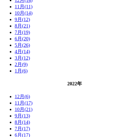
12月(14)
11月(11)
10月(14)
9月(12)
8月(21)
7月(19)
6月(20)
5月(26)
4月(14)
3月(12)
2月(9)
1月(6)
2022年
12月(6)
11月(17)
10月(21)
9月(13)
8月(14)
7月(17)
6月(17)