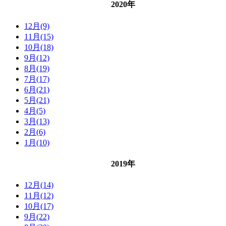
2020年
12月(9)
11月(15)
10月(18)
9月(12)
8月(19)
7月(17)
6月(21)
5月(21)
4月(5)
3月(13)
2月(6)
1月(10)
2019年
12月(14)
11月(12)
10月(17)
9月(22)