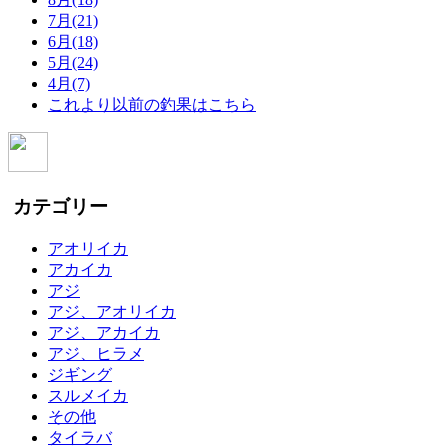
7月(21)
6月(18)
5月(24)
4月(7)
これより以前の釣果はこちら
カテゴリー
アオリイカ
アカイカ
アジ
アジ、アオリイカ
アジ、アカイカ
アジ、ヒラメ
ジギング
スルメイカ
その他
タイラバ