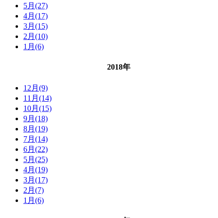
5月(27)
4月(17)
3月(15)
2月(10)
1月(6)
2018年
12月(9)
11月(14)
10月(15)
9月(18)
8月(19)
7月(14)
6月(22)
5月(25)
4月(19)
3月(17)
2月(7)
1月(6)