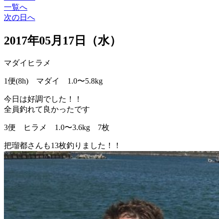
一覧へ
次の日へ
2017年05月17日（水）
マダイ
ヒラメ
1便(8h) マダイ 1.0〜5.8kg
今日は好調でした！！
全員釣れて良かったです
3便 ヒラメ 1.0〜3.6kg 7枚
把瑠都さんも13枚釣りました！！