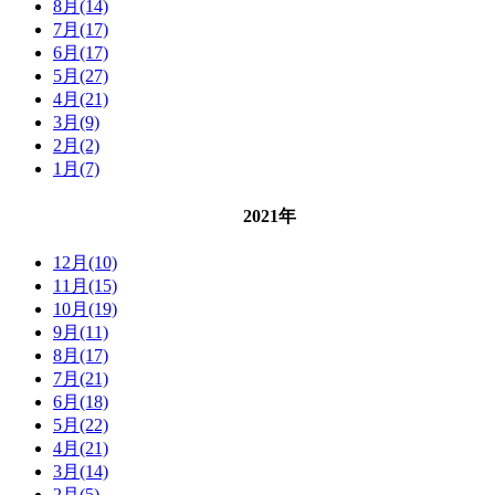
8月(14)
7月(17)
6月(17)
5月(27)
4月(21)
3月(9)
2月(2)
1月(7)
2021年
12月(10)
11月(15)
10月(19)
9月(11)
8月(17)
7月(21)
6月(18)
5月(22)
4月(21)
3月(14)
2月(5)