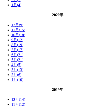
1月(4)
2020年
12月(9)
11月(15)
10月(18)
9月(12)
8月(19)
7月(17)
6月(21)
5月(21)
4月(5)
3月(13)
2月(6)
1月(10)
2019年
12月(14)
11月(12)