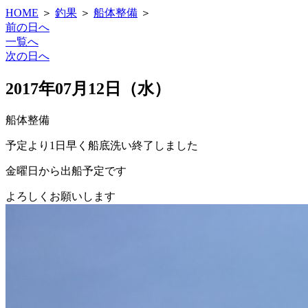
HOME
＞
釣果
＞
船体整備
＞
前の日へ
一覧へ
次の日へ
2017年07月12日（水）
船体整備
予定より1日早く船底洗い終了しました
金曜日から出船予定です
よろしくお願いします