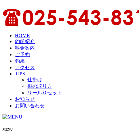
HOME
釣船紹介
料金案内
ご予約
釣果
アクセス
TIPS
仕掛け
棚の取り方
リール０セット
お知らせ
お問い合わせ
MENU