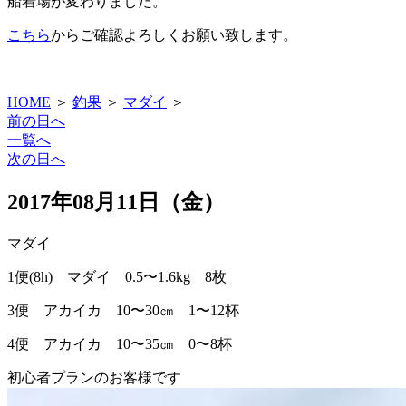
船着場が変わりました。
こちら
からご確認よろしくお願い致します。
HOME
＞
釣果
＞
マダイ
＞
前の日へ
一覧へ
次の日へ
2017年08月11日（金）
マダイ
1便(8h) マダイ 0.5〜1.6kg 8枚
3便 アカイカ 10〜30㎝ 1〜12杯
4便 アカイカ 10〜35㎝ 0〜8杯
初心者プランのお客様です