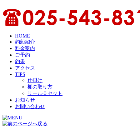
HOME
釣船紹介
料金案内
ご予約
釣果
アクセス
TIPS
仕掛け
棚の取り方
リール０セット
お知らせ
お問い合わせ