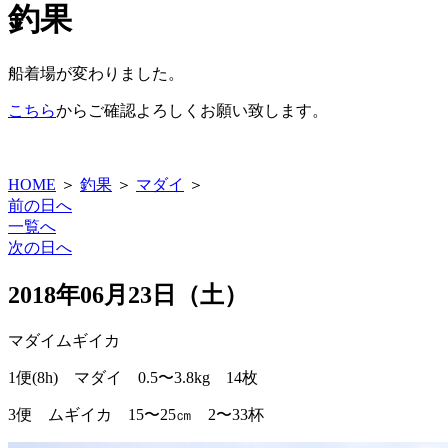
釣果
船着場が変わりました。
こちら
からご確認よろしくお願い致します。
HOME
＞
釣果
＞
マダイ
＞
前の日へ
一覧へ
次の日へ
2018年06月23日（土）
マダイ
ムギイカ
1便(8h) マダイ 0.5〜3.8kg 14枚
3便 ムギイカ 15〜25㎝ 2〜33杯