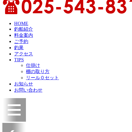
HOME
釣船紹介
料金案内
ご予約
釣果
アクセス
TIPS
仕掛け
棚の取り方
リール０セット
お知らせ
お問い合わせ