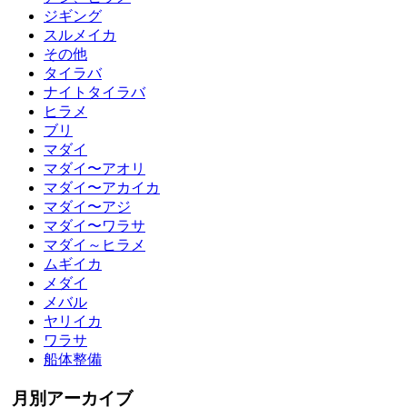
ジギング
スルメイカ
その他
タイラバ
ナイトタイラバ
ヒラメ
ブリ
マダイ
マダイ〜アオリ
マダイ〜アカイカ
マダイ〜アジ
マダイ〜ワラサ
マダイ～ヒラメ
ムギイカ
メダイ
メバル
ヤリイカ
ワラサ
船体整備
月別アーカイブ