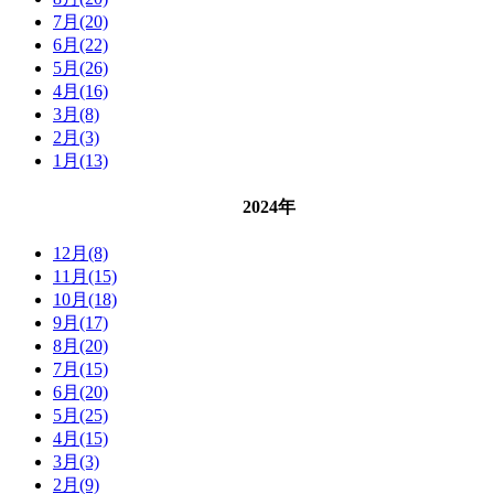
7月(20)
6月(22)
5月(26)
4月(16)
3月(8)
2月(3)
1月(13)
2024年
12月(8)
11月(15)
10月(18)
9月(17)
8月(20)
7月(15)
6月(20)
5月(25)
4月(15)
3月(3)
2月(9)