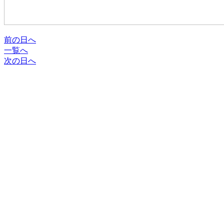
前の日へ
一覧へ
次の日へ