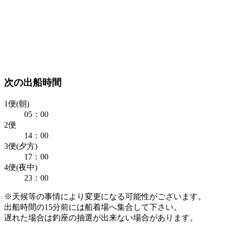
次の出船時間
1便(朝)
05：00
2便
14：00
3便(夕方)
17：00
4便(夜中)
23：00
※天候等の事情により変更になる可能性がございます。
出船時間の15分前には船着場へ集合して下さい。
遅れた場合は釣座の抽選が出来ない場合があります。