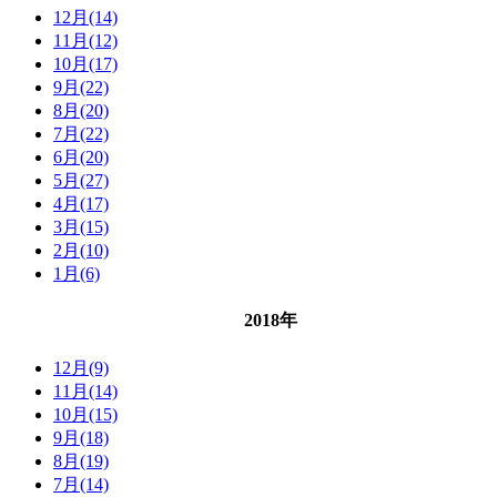
12月(14)
11月(12)
10月(17)
9月(22)
8月(20)
7月(22)
6月(20)
5月(27)
4月(17)
3月(15)
2月(10)
1月(6)
2018年
12月(9)
11月(14)
10月(15)
9月(18)
8月(19)
7月(14)