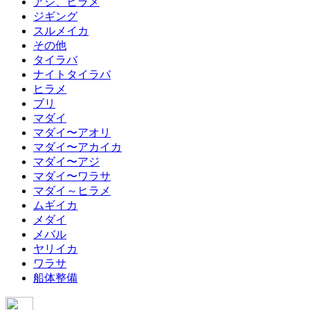
アジ、ヒラメ
ジギング
スルメイカ
その他
タイラバ
ナイトタイラバ
ヒラメ
ブリ
マダイ
マダイ〜アオリ
マダイ〜アカイカ
マダイ〜アジ
マダイ〜ワラサ
マダイ～ヒラメ
ムギイカ
メダイ
メバル
ヤリイカ
ワラサ
船体整備