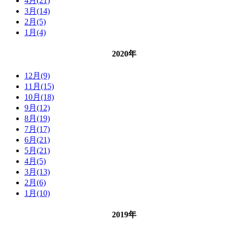
4月(21)
3月(14)
2月(5)
1月(4)
2020年
12月(9)
11月(15)
10月(18)
9月(12)
8月(19)
7月(17)
6月(21)
5月(21)
4月(5)
3月(13)
2月(6)
1月(10)
2019年