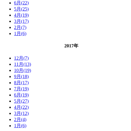
6月(22)
5月(25)
4月(19)
3月(17)
2月(7)
1月(6)
2017年
12月(7)
11月(13)
10月(19)
9月(18)
8月(17)
7月(19)
6月(19)
5月(27)
4月(22)
3月(12)
2月(4)
1月(6)