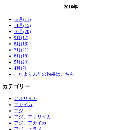
2016年
12月(11)
11月(15)
10月(20)
9月(17)
8月(18)
7月(21)
6月(18)
5月(24)
4月(7)
これより以前の釣果はこちら
カテゴリー
アオリイカ
アカイカ
アジ
アジ、アオリイカ
アジ、アカイカ
アジ、ヒラメ