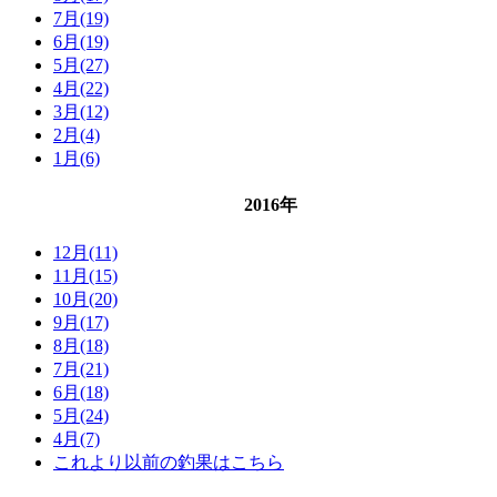
7月(19)
6月(19)
5月(27)
4月(22)
3月(12)
2月(4)
1月(6)
2016年
12月(11)
11月(15)
10月(20)
9月(17)
8月(18)
7月(21)
6月(18)
5月(24)
4月(7)
これより以前の釣果はこちら