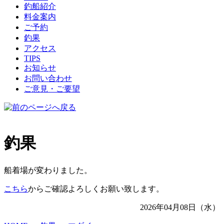
釣船紹介
料金案内
ご予約
釣果
アクセス
TIPS
お知らせ
お問い合わせ
ご意見・ご要望
釣果
船着場が変わりました。
こちら
からご確認よろしくお願い致します。
2026年04月08日（水）