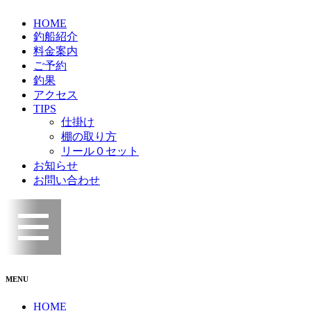
HOME
釣船紹介
料金案内
ご予約
釣果
アクセス
TIPS
仕掛け
棚の取り方
リール０セット
お知らせ
お問い合わせ
MENU
HOME