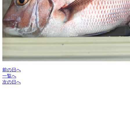
前の日へ
一覧へ
次の日へ