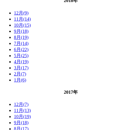
2018年
12月(9)
11月(14)
10月(15)
9月(18)
8月(19)
7月(14)
6月(22)
5月(25)
4月(19)
3月(17)
2月(7)
1月(6)
2017年
12月(7)
11月(13)
10月(19)
9月(18)
8月(17)