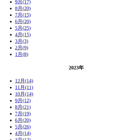
9月(17)
8月(20)
7月(15)
6月(20)
5月(25)
4月(15)
3月(3)
2月(9)
1月(8)
2023年
12月(14)
11月(11)
10月(14)
9月(12)
8月(21)
7月(19)
6月(20)
5月(26)
4月(14)
3月(12)