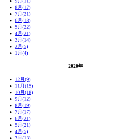
9月(11)
8月(17)
7月(21)
6月(18)
5月(22)
4月(21)
3月(14)
2月(5)
1月(4)
2020年
12月(9)
11月(15)
10月(18)
9月(12)
8月(19)
7月(17)
6月(21)
5月(21)
4月(5)
3月(13)