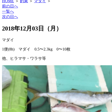
HOME
＞
釣果
＞
マダイ
＞
前の日へ
一覧へ
次の日へ
2018年12月03日（月）
マダイ
1便(8h) マダイ 0.5〜2.3kg 0〜10枚
他、ヒラマサ・ワラサ等