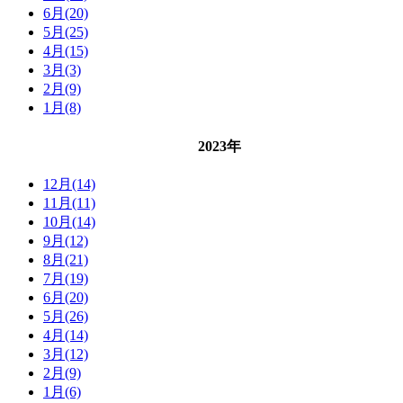
6月(20)
5月(25)
4月(15)
3月(3)
2月(9)
1月(8)
2023年
12月(14)
11月(11)
10月(14)
9月(12)
8月(21)
7月(19)
6月(20)
5月(26)
4月(14)
3月(12)
2月(9)
1月(6)