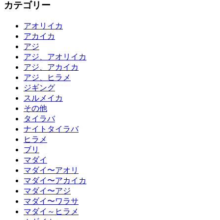
カテゴリー
アオリイカ
アカイカ
アジ
アジ、アオリイカ
アジ、アカイカ
アジ、ヒラメ
ジギング
スルメイカ
その他
タイラバ
ナイトタイラバ
ヒラメ
ブリ
マダイ
マダイ〜アオリ
マダイ〜アカイカ
マダイ〜アジ
マダイ〜ワラサ
マダイ～ヒラメ