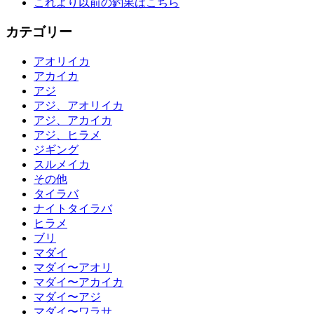
これより以前の釣果はこちら
カテゴリー
アオリイカ
アカイカ
アジ
アジ、アオリイカ
アジ、アカイカ
アジ、ヒラメ
ジギング
スルメイカ
その他
タイラバ
ナイトタイラバ
ヒラメ
ブリ
マダイ
マダイ〜アオリ
マダイ〜アカイカ
マダイ〜アジ
マダイ〜ワラサ