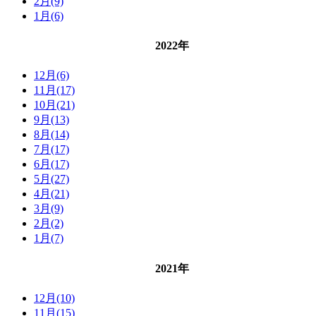
2月(9)
1月(6)
2022年
12月(6)
11月(17)
10月(21)
9月(13)
8月(14)
7月(17)
6月(17)
5月(27)
4月(21)
3月(9)
2月(2)
1月(7)
2021年
12月(10)
11月(15)