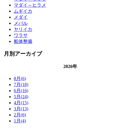
マダイ～ヒラメ
ムギイカ
メダイ
メバル
ヤリイカ
ワラサ
船体整備
月別アーカイブ
2026年
8月(6)
7月(18)
6月(16)
5月(24)
4月(15)
3月(13)
2月(6)
1月(4)