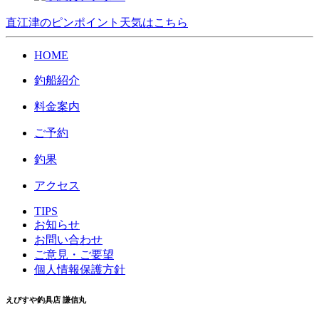
直江津のピンポイント天気はこちら
HOME
釣船紹介
料金案内
ご予約
釣果
アクセス
TIPS
お知らせ
お問い合わせ
ご意見・ご要望
個人情報保護方針
えびすや釣具店 謙信丸