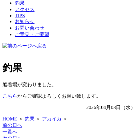
釣果
アクセス
TIPS
お知らせ
お問い合わせ
ご意見・ご要望
釣果
船着場が変わりました。
こちら
からご確認よろしくお願い致します。
2026年04月08日（水）
HOME
＞
釣果
＞
アカイカ
＞
前の日へ
一覧へ