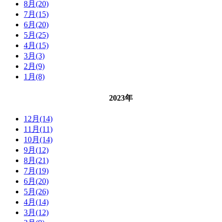
8月(20)
7月(15)
6月(20)
5月(25)
4月(15)
3月(3)
2月(9)
1月(8)
2023年
12月(14)
11月(11)
10月(14)
9月(12)
8月(21)
7月(19)
6月(20)
5月(26)
4月(14)
3月(12)