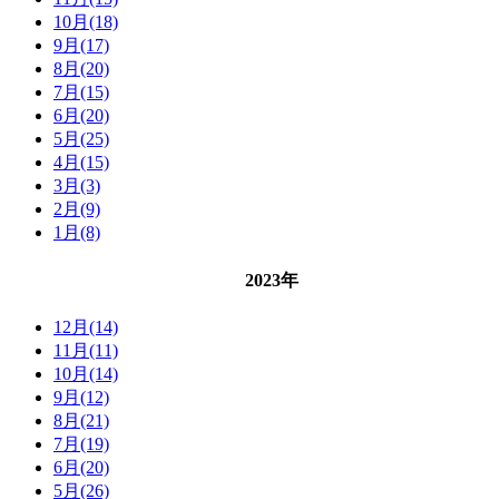
10月(18)
9月(17)
8月(20)
7月(15)
6月(20)
5月(25)
4月(15)
3月(3)
2月(9)
1月(8)
2023年
12月(14)
11月(11)
10月(14)
9月(12)
8月(21)
7月(19)
6月(20)
5月(26)