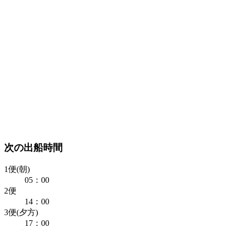
次の出船時間
1便(朝)
05：00
2便
14：00
3便(夕方)
17：00