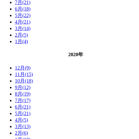
7月(21)
6月(18)
5月(22)
4月(21)
3月(14)
2月(5)
1月(4)
2020年
12月(9)
11月(15)
10月(18)
9月(12)
8月(19)
7月(17)
6月(21)
5月(21)
4月(5)
3月(13)
2月(6)