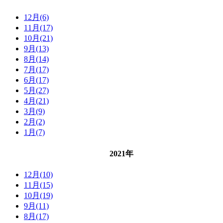
12月(6)
11月(17)
10月(21)
9月(13)
8月(14)
7月(17)
6月(17)
5月(27)
4月(21)
3月(9)
2月(2)
1月(7)
2021年
12月(10)
11月(15)
10月(19)
9月(11)
8月(17)