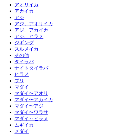
アオリイカ
アカイカ
アジ
アジ、アオリイカ
アジ、アカイカ
アジ、ヒラメ
ジギング
スルメイカ
その他
タイラバ
ナイトタイラバ
ヒラメ
ブリ
マダイ
マダイ〜アオリ
マダイ〜アカイカ
マダイ〜アジ
マダイ〜ワラサ
マダイ～ヒラメ
ムギイカ
メダイ