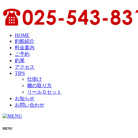
HOME
釣船紹介
料金案内
ご予約
釣果
アクセス
TIPS
仕掛け
棚の取り方
リール０セット
お知らせ
お問い合わせ
MENU