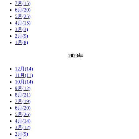
7月(15)
6月(20)
5月(25)
4月(15)
3月(3)
2月(9)
1月(8)
2023年
12月(14)
11月(11)
10月(14)
9月(12)
8月(21)
7月(19)
6月(20)
5月(26)
4月(14)
3月(12)
2月(9)