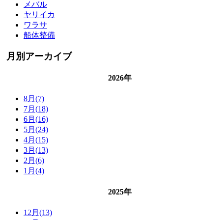
メバル
ヤリイカ
ワラサ
船体整備
月別アーカイブ
2026年
8月(7)
7月(18)
6月(16)
5月(24)
4月(15)
3月(13)
2月(6)
1月(4)
2025年
12月(13)