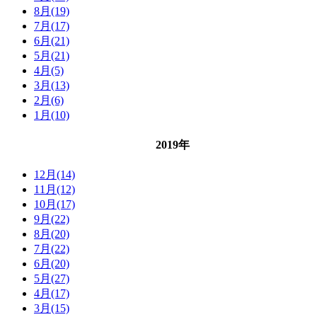
8月(19)
7月(17)
6月(21)
5月(21)
4月(5)
3月(13)
2月(6)
1月(10)
2019年
12月(14)
11月(12)
10月(17)
9月(22)
8月(20)
7月(22)
6月(20)
5月(27)
4月(17)
3月(15)