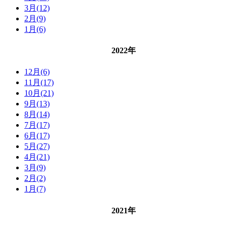
3月(12)
2月(9)
1月(6)
2022年
12月(6)
11月(17)
10月(21)
9月(13)
8月(14)
7月(17)
6月(17)
5月(27)
4月(21)
3月(9)
2月(2)
1月(7)
2021年