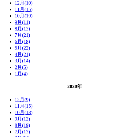
12月(10)
11月(15)
10月(19)
9月(11)
8月(17)
7月(21)
6月(18)
5月(22)
4月(21)
3月(14)
2月(5)
1月(4)
2020年
12月(9)
11月(15)
10月(18)
9月(12)
8月(19)
7月(17)