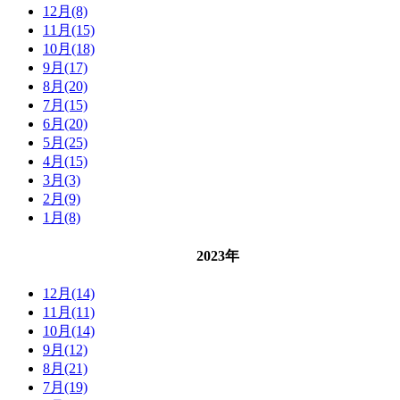
12月(8)
11月(15)
10月(18)
9月(17)
8月(20)
7月(15)
6月(20)
5月(25)
4月(15)
3月(3)
2月(9)
1月(8)
2023年
12月(14)
11月(11)
10月(14)
9月(12)
8月(21)
7月(19)