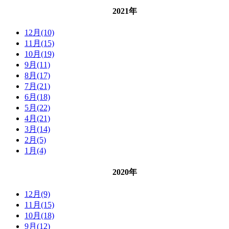
2021年
12月(10)
11月(15)
10月(19)
9月(11)
8月(17)
7月(21)
6月(18)
5月(22)
4月(21)
3月(14)
2月(5)
1月(4)
2020年
12月(9)
11月(15)
10月(18)
9月(12)