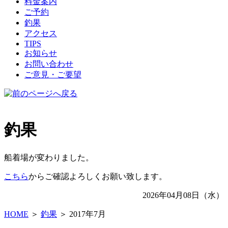
料金案内
ご予約
釣果
アクセス
TIPS
お知らせ
お問い合わせ
ご意見・ご要望
釣果
船着場が変わりました。
こちら
からご確認よろしくお願い致します。
2026年04月08日（水）
HOME
＞
釣果
＞ 2017年7月