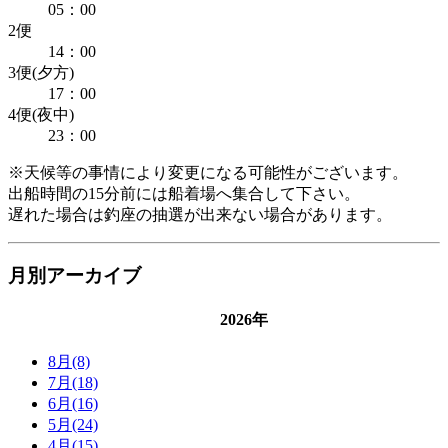
05：00
2便
14：00
3便(夕方)
17：00
4便(夜中)
23：00
※天候等の事情により変更になる可能性がございます。
出船時間の15分前には船着場へ集合して下さい。
遅れた場合は釣座の抽選が出来ない場合があります。
月別アーカイブ
2026年
8月(8)
7月(18)
6月(16)
5月(24)
4月(15)