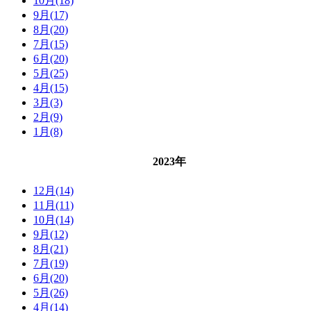
10月(18)
9月(17)
8月(20)
7月(15)
6月(20)
5月(25)
4月(15)
3月(3)
2月(9)
1月(8)
2023年
12月(14)
11月(11)
10月(14)
9月(12)
8月(21)
7月(19)
6月(20)
5月(26)
4月(14)