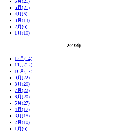
6月(21)
5月(21)
4月(5)
3月(13)
2月(6)
1月(10)
2019年
12月(14)
11月(12)
10月(17)
9月(22)
8月(20)
7月(22)
6月(20)
5月(27)
4月(17)
3月(15)
2月(10)
1月(6)