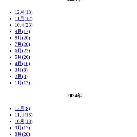
12月(13)
11月(12)
10月(23)
9月(17)
8月(20)
7月(20)
6月(22)
5月(26)
4月(16)
3月(8)
2月(3)
1月(13)
2024年
12月(8)
11月(15)
10月(18)
9月(17)
8月(20)