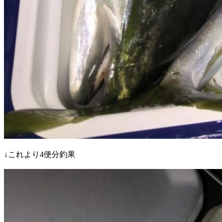
↓これより4便分釣果