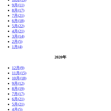
9月(11)
8月(17)
7月(21)
6月(18)
5月(22)
4月(21)
3月(14)
2月(5)
1月(4)
2020年
12月(9)
11月(15)
10月(18)
9月(12)
8月(19)
7月(17)
6月(21)
5月(21)
4月(5)