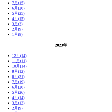
7月(15)
6月(20)
5月(25)
4月(15)
3月(3)
2月(9)
1月(8)
2023年
12月(14)
11月(11)
10月(14)
9月(12)
8月(21)
7月(19)
6月(20)
5月(26)
4月(14)
3月(12)
2月(9)