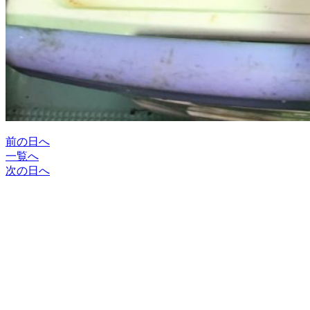
前の日へ
一覧へ
次の日へ