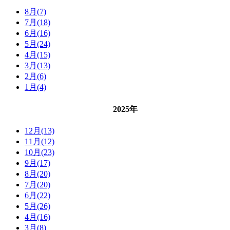
8月(7)
7月(18)
6月(16)
5月(24)
4月(15)
3月(13)
2月(6)
1月(4)
2025年
12月(13)
11月(12)
10月(23)
9月(17)
8月(20)
7月(20)
6月(22)
5月(26)
4月(16)
3月(8)