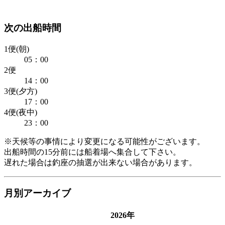
次の出船時間
1便(朝)
05：00
2便
14：00
3便(夕方)
17：00
4便(夜中)
23：00
※天候等の事情により変更になる可能性がございます。
出船時間の15分前には船着場へ集合して下さい。
遅れた場合は釣座の抽選が出来ない場合があります。
月別アーカイブ
2026年