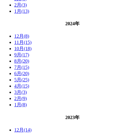
2月(3)
1月(13)
2024年
12月(8)
11月(15)
10月(18)
9月(17)
8月(20)
7月(15)
6月(20)
5月(25)
4月(15)
3月(3)
2月(9)
1月(8)
2023年
12月(14)