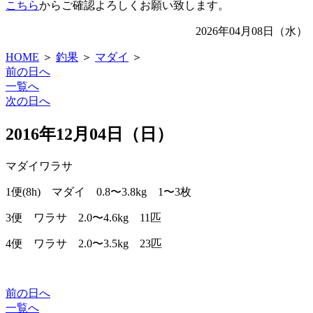
こちら
からご確認よろしくお願い致します。
2026年04月08日（水）
HOME
＞
釣果
＞
マダイ
＞
前の日へ
一覧へ
次の日へ
2016年12月04日（日）
マダイ
ワラサ
1便(8h) マダイ 0.8〜3.8kg 1〜3枚
3便 ワラサ 2.0〜4.6kg 11匹
4便 ワラサ 2.0〜3.5kg 23匹
前の日へ
一覧へ