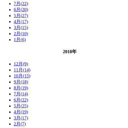
7月(22)
6月(20)
5月(27)
4月(17)
3月(15)
2月(10)
1月(6)
2018年
12月(9)
11月(14)
10月(15)
9月(18)
8月(19)
7月(14)
6月(22)
5月(25)
4月(19)
3月(17)
2月(7)