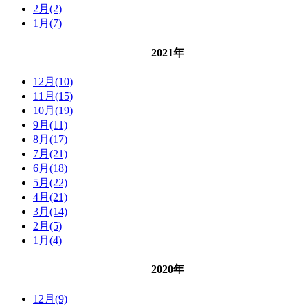
2月(2)
1月(7)
2021年
12月(10)
11月(15)
10月(19)
9月(11)
8月(17)
7月(21)
6月(18)
5月(22)
4月(21)
3月(14)
2月(5)
1月(4)
2020年
12月(9)