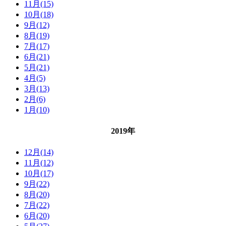
11月(15)
10月(18)
9月(12)
8月(19)
7月(17)
6月(21)
5月(21)
4月(5)
3月(13)
2月(6)
1月(10)
2019年
12月(14)
11月(12)
10月(17)
9月(22)
8月(20)
7月(22)
6月(20)