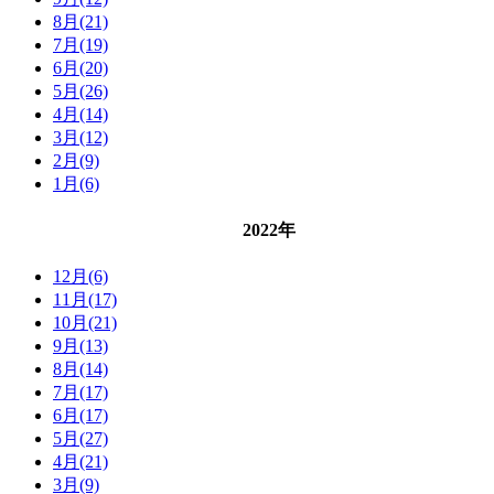
8月(21)
7月(19)
6月(20)
5月(26)
4月(14)
3月(12)
2月(9)
1月(6)
2022年
12月(6)
11月(17)
10月(21)
9月(13)
8月(14)
7月(17)
6月(17)
5月(27)
4月(21)
3月(9)