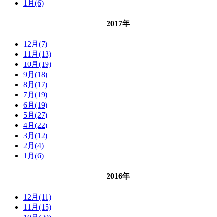
1月(6)
2017年
12月(7)
11月(13)
10月(19)
9月(18)
8月(17)
7月(19)
6月(19)
5月(27)
4月(22)
3月(12)
2月(4)
1月(6)
2016年
12月(11)
11月(15)