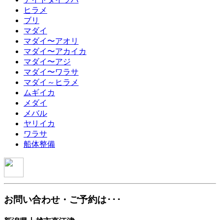
ヒラメ
ブリ
マダイ
マダイ〜アオリ
マダイ〜アカイカ
マダイ〜アジ
マダイ〜ワラサ
マダイ～ヒラメ
ムギイカ
メダイ
メバル
ヤリイカ
ワラサ
船体整備
お問い合わせ・ご予約は･･･