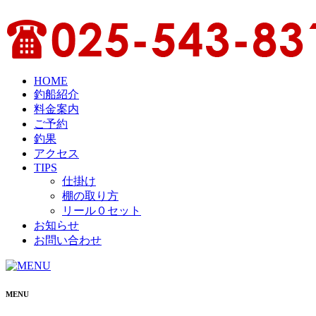
HOME
釣船紹介
料金案内
ご予約
釣果
アクセス
TIPS
仕掛け
棚の取り方
リール０セット
お知らせ
お問い合わせ
MENU