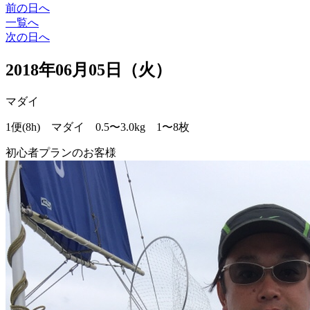
前の日へ
一覧へ
次の日へ
2018年06月05日（火）
マダイ
1便(8h) マダイ 0.5〜3.0kg 1〜8枚
初心者プランのお客様