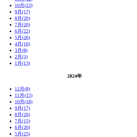
10月(23)
9月(17)
8月(20)
7月(20)
6月(22)
5月(26)
4月(16)
3月(8)
2月(3)
1月(13)
2024年
12月(8)
11月(15)
10月(18)
9月(17)
8月(20)
7月(15)
6月(20)
5月(25)