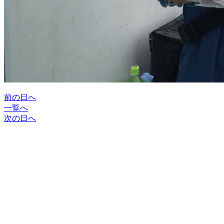
前の日へ
一覧へ
次の日へ