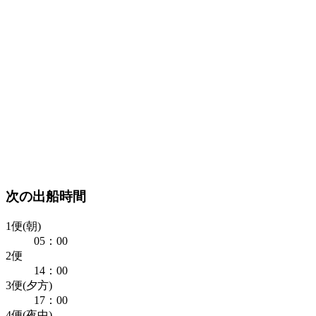
次の出船時間
1便(朝)
05：00
2便
14：00
3便(夕方)
17：00
4便(夜中)