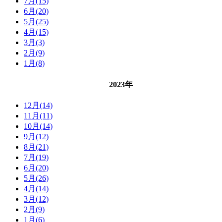
7月(15)
6月(20)
5月(25)
4月(15)
3月(3)
2月(9)
1月(8)
2023年
12月(14)
11月(11)
10月(14)
9月(12)
8月(21)
7月(19)
6月(20)
5月(26)
4月(14)
3月(12)
2月(9)
1月(6)