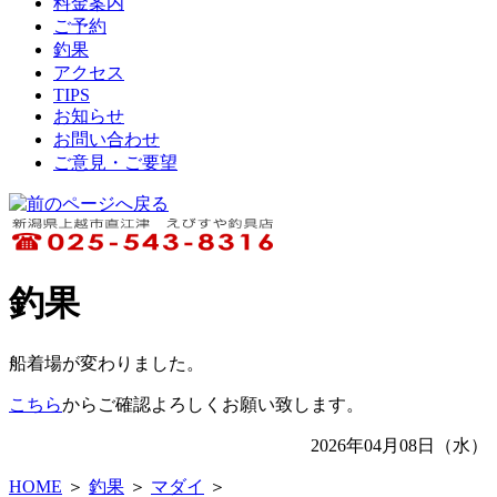
料金案内
ご予約
釣果
アクセス
TIPS
お知らせ
お問い合わせ
ご意見・ご要望
釣果
船着場が変わりました。
こちら
からご確認よろしくお願い致します。
2026年04月08日（水）
HOME
＞
釣果
＞
マダイ
＞