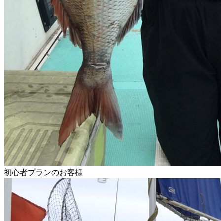
初心者プランのお客様