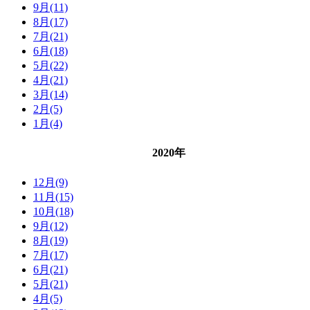
9月(11)
8月(17)
7月(21)
6月(18)
5月(22)
4月(21)
3月(14)
2月(5)
1月(4)
2020年
12月(9)
11月(15)
10月(18)
9月(12)
8月(19)
7月(17)
6月(21)
5月(21)
4月(5)