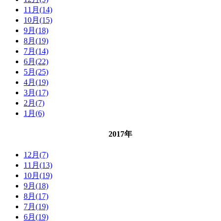
11月(14)
10月(15)
9月(18)
8月(19)
7月(14)
6月(22)
5月(25)
4月(19)
3月(17)
2月(7)
1月(6)
2017年
12月(7)
11月(13)
10月(19)
9月(18)
8月(17)
7月(19)
6月(19)