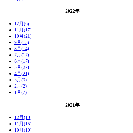
2022年
12月(6)
11月(17)
10月(21)
9月(13)
8月(14)
7月(17)
6月(17)
5月(27)
4月(21)
3月(9)
2月(2)
1月(7)
2021年
12月(10)
11月(15)
10月(19)