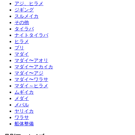
アジ、ヒラメ
ジギング
スルメイカ
その他
タイラバ
ナイトタイラバ
ヒラメ
ブリ
マダイ
マダイ〜アオリ
マダイ〜アカイカ
マダイ〜アジ
マダイ〜ワラサ
マダイ～ヒラメ
ムギイカ
メダイ
メバル
ヤリイカ
ワラサ
船体整備