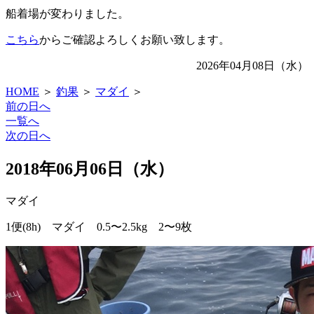
船着場が変わりました。
こちら
からご確認よろしくお願い致します。
2026年04月08日（水）
HOME
＞
釣果
＞
マダイ
＞
前の日へ
一覧へ
次の日へ
2018年06月06日（水）
マダイ
1便(8h) マダイ 0.5〜2.5kg 2〜9枚