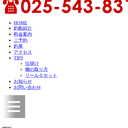
HOME
釣船紹介
料金案内
ご予約
釣果
アクセス
TIPS
仕掛け
棚の取り方
リール０セット
お知らせ
お問い合わせ
MENU