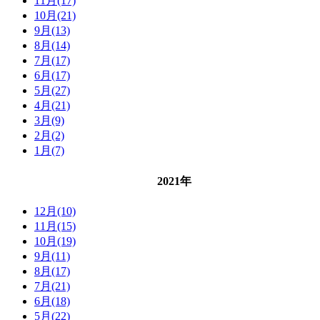
11月(17)
10月(21)
9月(13)
8月(14)
7月(17)
6月(17)
5月(27)
4月(21)
3月(9)
2月(2)
1月(7)
2021年
12月(10)
11月(15)
10月(19)
9月(11)
8月(17)
7月(21)
6月(18)
5月(22)