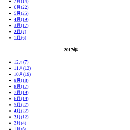
7月(14)
6月(22)
5月(25)
4月(19)
3月(17)
2月(7)
1月(6)
2017年
12月(7)
11月(13)
10月(19)
9月(18)
8月(17)
7月(19)
6月(19)
5月(27)
4月(22)
3月(12)
2月(4)
1月(6)