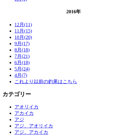
2016年
12月(11)
11月(15)
10月(20)
9月(17)
8月(18)
7月(21)
6月(18)
5月(24)
4月(7)
これより以前の釣果はこちら
カテゴリー
アオリイカ
アカイカ
アジ
アジ、アオリイカ
アジ、アカイカ