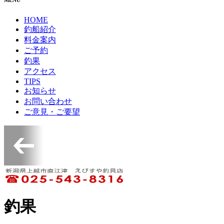
HOME
釣船紹介
料金案内
ご予約
釣果
アクセス
TIPS
お知らせ
お問い合わせ
ご意見・ご要望
釣果